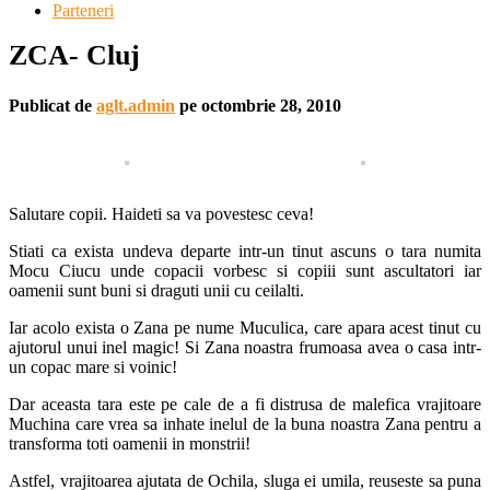
Parteneri
ZCA- Cluj
Publicat de
aglt.admin
pe
octombrie 28, 2010
Salutare copii. Haideti sa va povestesc ceva!
Stiati ca exista undeva departe intr-un tinut ascuns o tara numita
Mocu Ciucu unde copacii vorbesc si copiii sunt ascultatori iar
oamenii sunt buni si draguti unii cu ceilalti.
Iar acolo exista o Zana pe nume Muculica, care apara acest tinut cu
ajutorul unui inel magic! Si Zana noastra frumoasa avea o casa intr-
un copac mare si voinic!
Dar aceasta tara este pe cale de a fi distrusa de malefica vrajitoare
Muchina care vrea sa inhate inelul de la buna noastra Zana pentru a
transforma toti oamenii in monstrii!
Astfel, vrajitoarea ajutata de Ochila, sluga ei umila, reuseste sa puna