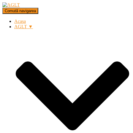
Comută navigarea
Acasa
AGLT ▼