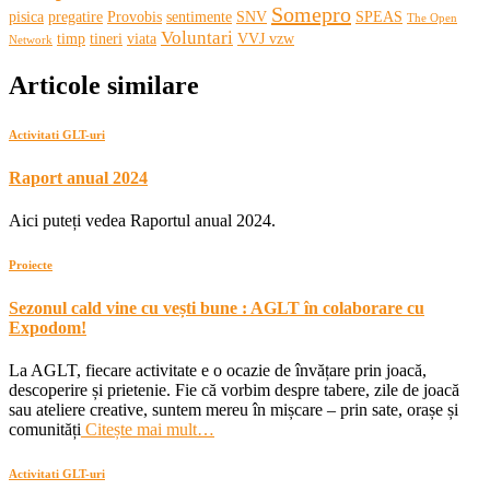
Somepro
pisica
pregatire
Provobis
sentimente
SNV
SPEAS
The Open
Voluntari
timp
tineri
viata
VVJ vzw
Network
Articole similare
Activitati GLT-uri
Raport anual 2024
Aici puteți vedea Raportul anual 2024.
Proiecte
Sezonul cald vine cu vești bune : AGLT în colaborare cu
Expodom!
La AGLT, fiecare activitate e o ocazie de învățare prin joacă,
descoperire și prietenie. Fie că vorbim despre tabere, zile de joacă
sau ateliere creative, suntem mereu în mișcare – prin sate, orașe și
comunități
Citește mai mult…
Activitati GLT-uri