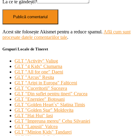
La ce te gândești?
Acest site folosește Akismet pentru a reduce spamul.
Află cum sunt
procesate datele comentariilor tale
.
Grupuri Locale de Tineret
GLT ''Activity'' Valiug
GLT "4 Kids" Ciumarna
GLT "All for one" Daeni
GLT "Arcus" Resita
GLT "Aripi in Europa" Falticeni
GLT "Cuceritorii" Suceava
GLT "Din suflet pentru tineri" Crucea
GLT "Energiee" Botosani
GLT "Golden Heart`s" Slatina Timis
GLT "Golden Star" Moldovita
GLT "Hai Hui" Iasi
GLT "Impreuna mereu" Cehu Silvaniei
GLT "Lapusii" Valcea
GLT "Minion Kids" Tandarei