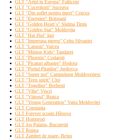
GLT "Aripi in Europa" Falticeni
GLT "Cuceritorii" Suceava
GLT "Din suflet pentru tineri" Crucea
GLT "Energiee" Botosani
GLT "Golden Heart`s" Slatina Timis
GLT "Golden Star" Moldovita
GLT "Hai Hui" Iasi
GLT "Impreuna mereu" Cehu Silvaniei
GLT "Lapusii" Valcea
GLT "Minion Kids" Tandarei
GLT "Phoenix" Codaesti
GLT "Picaturi albastre" Hodora
GLT "Portul Piratilor" Jurilovca
GLT "Super noi" Campulung Moldovenesc
GLT "Teen spirit" Cluj
GLT "Together" Berbesti
GLT "Vibe'' Viscri
GLT "Viitorul" Bratca
GLT "Young Generation" Vatra Moldovitei
GLT Constanta
GLT Forever scouts Hîrşova
GLT Homorod
GLT Jos Palaria- Bucuresti
GLT Rupea
GLT Zambet de soare- Beius