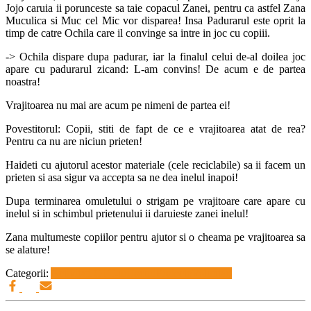
Jojo caruia ii porunceste sa taie copacul Zanei, pentru ca astfel Zana
Muculica si Muc cel Mic vor disparea! Insa Padurarul este oprit la
timp de catre Ochila care il convinge sa intre in joc cu copiii.
-> Ochila dispare dupa padurar, iar la finalul celui de-al doilea joc
apare cu padurarul zicand: L-am convins! De acum e de partea
noastra!
Vrajitoarea nu mai are acum pe nimeni de partea ei!
Povestitorul: Copii, stiti de fapt de ce e vrajitoarea atat de rea?
Pentru ca nu are niciun prieten!
Haideti cu ajutorul acestor materiale (cele reciclabile) sa ii facem un
prieten si asa sigur va accepta sa ne dea inelul inapoi!
Dupa terminarea omuletului o strigam pe vrajitoare care apare cu
inelul si in schimbul prietenului ii daruieste zanei inelul!
Zana multumeste copiilor pentru ajutor si o cheama pe vrajitoarea sa
se alature!
Categorii:
Activitati GLT-uri
Jocuri
Proiecte
Voluntari