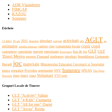
ADR Vlaanderen
FIMCAP
KAZOU
Somepro
Etichete
AGLT
activitati
2011
abordare
12 lideri
16 ani
abandon
activiati
afla
an
animator
copii
copil
castiga
cine
comunitate locala
antidiscriminare
GLT
GLT
cunoastere
cunostinte
energie
energizant
fisa de joc
Europanet
Tineri Mereu
guvern Flamand
intelegere
intrebari
Jeugddienst Gemeente
joc
materiale
Herselt
Ministerului Educatiei Cercetarii si Sportului
Somepro
pisica
pregatire
Provobis
sentimente
SNV
SPEAS
The Open
Voluntari
timp
tineri
viata
VVJ vzw
Network
Grupuri Locale de Tineret
GLT ''Activity'' Valiug
GLT "4 Kids" Ciumarna
GLT "All for one" Daeni
GLT "Arcus" Resita