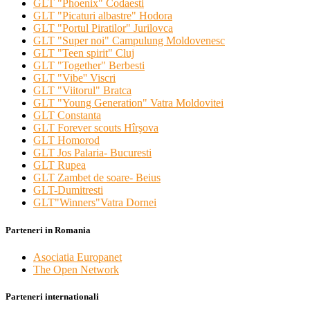
GLT "Phoenix" Codaesti
GLT "Picaturi albastre" Hodora
GLT "Portul Piratilor" Jurilovca
GLT "Super noi" Campulung Moldovenesc
GLT "Teen spirit" Cluj
GLT "Together" Berbesti
GLT "Vibe'' Viscri
GLT "Viitorul" Bratca
GLT "Young Generation" Vatra Moldovitei
GLT Constanta
GLT Forever scouts Hîrşova
GLT Homorod
GLT Jos Palaria- Bucuresti
GLT Rupea
GLT Zambet de soare- Beius
GLT-Dumitresti
GLT"Winners"Vatra Dornei
Parteneri in Romania
Asociatia Europanet
The Open Network
Parteneri internationali