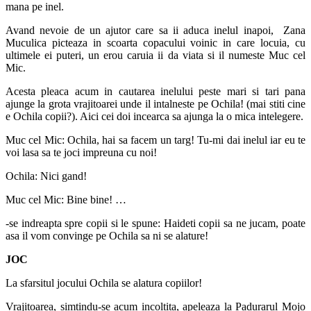
mana pe inel.
Avand nevoie de un ajutor care sa ii aduca inelul inapoi, Zana
Muculica picteaza in scoarta copacului voinic in care locuia, cu
ultimele ei puteri, un erou caruia ii da viata si il numeste Muc cel
Mic.
Acesta pleaca acum in cautarea inelului peste mari si tari pana
ajunge la grota vrajitoarei unde il intalneste pe Ochila! (mai stiti cine
e Ochila copii?). Aici cei doi incearca sa ajunga la o mica intelegere.
Muc cel Mic: Ochila, hai sa facem un targ! Tu-mi dai inelul iar eu te
voi lasa sa te joci impreuna cu noi!
Ochila: Nici gand!
Muc cel Mic: Bine bine! …
-se indreapta spre copii si le spune: Haideti copii sa ne jucam, poate
asa il vom convinge pe Ochila sa ni se alature!
JOC
La sfarsitul jocului Ochila se alatura copiilor!
Vrajitoarea, simtindu-se acum incoltita, apeleaza la Padurarul Mojo