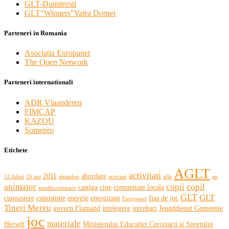
GLT-Dumitresti
GLT"Winners"Vatra Dornei
Parteneri in Romania
Asociatia Europanet
The Open Network
Parteneri internationali
ADR Vlaanderen
FIMCAP
KAZOU
Somepro
Etichete
AGLT
activitati
2011
abordare
12 lideri
16 ani
abandon
activiati
afla
an
animator
copii
copil
castiga
cine
comunitate locala
antidiscriminare
GLT
GLT
cunoastere
cunostinte
energie
energizant
fisa de joc
Europanet
Tineri Mereu
guvern Flamand
intelegere
intrebari
Jeugddienst Gemeente
joc
materiale
Herselt
Ministerului Educatiei Cercetarii si Sportului