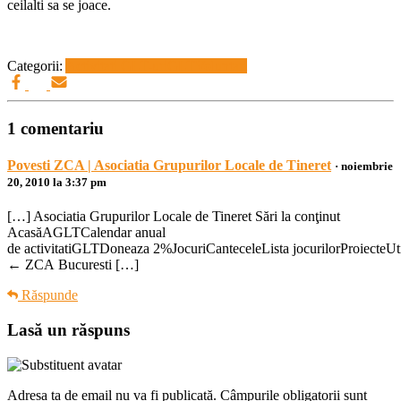
ceilalti sa se joace.
Categorii:
Activitati GLT-uri
GLT
Voluntari
1 comentariu
Povesti ZCA | Asociatia Grupurilor Locale de Tineret
· noiembrie
20, 2010 la 3:37 pm
[…] Asociatia Grupurilor Locale de Tineret Sări la conţinut
AcasăAGLTCalendar anual
de activitatiGLTDoneaza 2%JocuriCanteceleLista jocurilorProiecteUt
← ZCA Bucuresti […]
Răspunde
Lasă un răspuns
Adresa ta de email nu va fi publicată.
Câmpurile obligatorii sunt