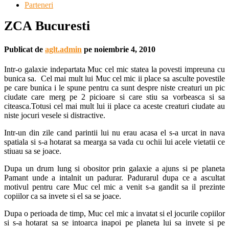
Parteneri
ZCA Bucuresti
Publicat de
aglt.admin
pe
noiembrie 4, 2010
Intr-o galaxie indepartata Muc cel mic statea la povesti impreuna cu
bunica sa. Cel mai mult lui Muc cel mic ii place sa asculte povestile
pe care bunica i le spune pentru ca sunt despre niste creaturi un pic
ciudate care merg pe 2 picioare si care stiu sa vorbeasca si sa
citeasca.Totusi cel mai mult lui ii place ca aceste creaturi ciudate au
niste jocuri vesele si distractive.
Intr-un din zile cand parintii lui nu erau acasa el s-a urcat in nava
spatiala si s-a hotarat sa mearga sa vada cu ochii lui acele vietatii ce
stiuau sa se joace.
Dupa un drum lung si obositor prin galaxie a ajuns si pe planeta
Pamant unde a intalnit un padurar. Padurarul dupa ce a ascultat
motivul pentru care Muc cel mic a venit s-a gandit sa il prezinte
copiilor ca sa invete si el sa se joace.
Dupa o perioada de timp, Muc cel mic a invatat si el jocurile copiilor
si s-a hotarat sa se intoarca inapoi pe planeta lui sa invete si pe