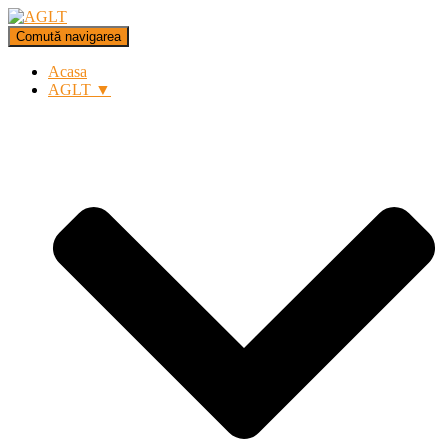
Comută navigarea
Acasa
AGLT ▼