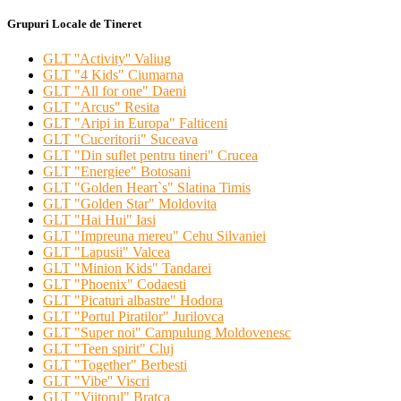
Grupuri Locale de Tineret
GLT ''Activity'' Valiug
GLT "4 Kids" Ciumarna
GLT "All for one" Daeni
GLT "Arcus" Resita
GLT "Aripi in Europa" Falticeni
GLT "Cuceritorii" Suceava
GLT "Din suflet pentru tineri" Crucea
GLT "Energiee" Botosani
GLT "Golden Heart`s" Slatina Timis
GLT "Golden Star" Moldovita
GLT "Hai Hui" Iasi
GLT "Impreuna mereu" Cehu Silvaniei
GLT "Lapusii" Valcea
GLT "Minion Kids" Tandarei
GLT "Phoenix" Codaesti
GLT "Picaturi albastre" Hodora
GLT "Portul Piratilor" Jurilovca
GLT "Super noi" Campulung Moldovenesc
GLT "Teen spirit" Cluj
GLT "Together" Berbesti
GLT "Vibe'' Viscri
GLT "Viitorul" Bratca