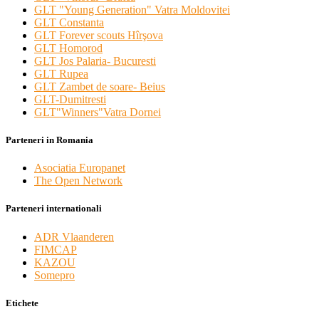
GLT "Young Generation" Vatra Moldovitei
GLT Constanta
GLT Forever scouts Hîrşova
GLT Homorod
GLT Jos Palaria- Bucuresti
GLT Rupea
GLT Zambet de soare- Beius
GLT-Dumitresti
GLT"Winners"Vatra Dornei
Parteneri in Romania
Asociatia Europanet
The Open Network
Parteneri internationali
ADR Vlaanderen
FIMCAP
KAZOU
Somepro
Etichete