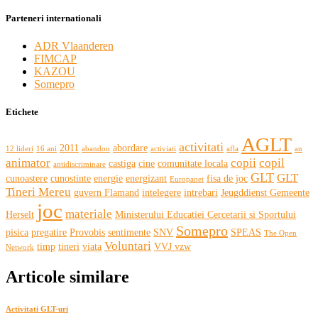
Parteneri internationali
ADR Vlaanderen
FIMCAP
KAZOU
Somepro
Etichete
AGLT
activitati
2011
abordare
12 lideri
16 ani
abandon
activiati
afla
an
animator
copii
copil
castiga
cine
comunitate locala
antidiscriminare
GLT
GLT
cunoastere
cunostinte
energie
energizant
fisa de joc
Europanet
Tineri Mereu
guvern Flamand
intelegere
intrebari
Jeugddienst Gemeente
joc
materiale
Herselt
Ministerului Educatiei Cercetarii si Sportului
Somepro
pisica
pregatire
Provobis
sentimente
SNV
SPEAS
The Open
Voluntari
timp
tineri
viata
VVJ vzw
Network
Articole similare
Activitati GLT-uri