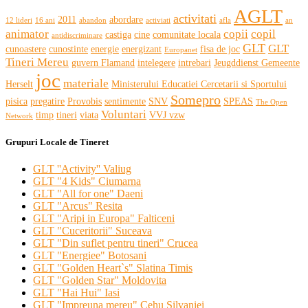
AGLT
activitati
2011
abordare
12 lideri
16 ani
abandon
activiati
afla
an
animator
copii
copil
castiga
cine
comunitate locala
antidiscriminare
GLT
GLT
cunoastere
cunostinte
energie
energizant
fisa de joc
Europanet
Tineri Mereu
guvern Flamand
intelegere
intrebari
Jeugddienst Gemeente
joc
materiale
Herselt
Ministerului Educatiei Cercetarii si Sportului
Somepro
pisica
pregatire
Provobis
sentimente
SNV
SPEAS
The Open
Voluntari
timp
tineri
viata
VVJ vzw
Network
Grupuri Locale de Tineret
GLT ''Activity'' Valiug
GLT "4 Kids" Ciumarna
GLT "All for one" Daeni
GLT "Arcus" Resita
GLT "Aripi in Europa" Falticeni
GLT "Cuceritorii" Suceava
GLT "Din suflet pentru tineri" Crucea
GLT "Energiee" Botosani
GLT "Golden Heart`s" Slatina Timis
GLT "Golden Star" Moldovita
GLT "Hai Hui" Iasi
GLT "Impreuna mereu" Cehu Silvaniei