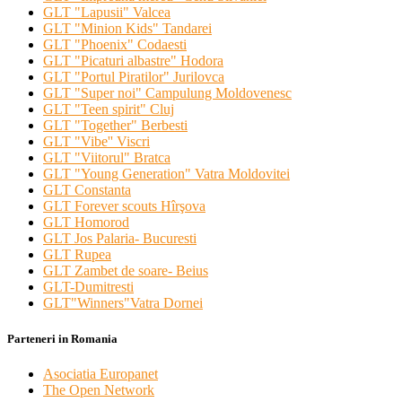
GLT "Lapusii" Valcea
GLT "Minion Kids" Tandarei
GLT "Phoenix" Codaesti
GLT "Picaturi albastre" Hodora
GLT "Portul Piratilor" Jurilovca
GLT "Super noi" Campulung Moldovenesc
GLT "Teen spirit" Cluj
GLT "Together" Berbesti
GLT "Vibe'' Viscri
GLT "Viitorul" Bratca
GLT "Young Generation" Vatra Moldovitei
GLT Constanta
GLT Forever scouts Hîrşova
GLT Homorod
GLT Jos Palaria- Bucuresti
GLT Rupea
GLT Zambet de soare- Beius
GLT-Dumitresti
GLT"Winners"Vatra Dornei
Parteneri in Romania
Asociatia Europanet
The Open Network