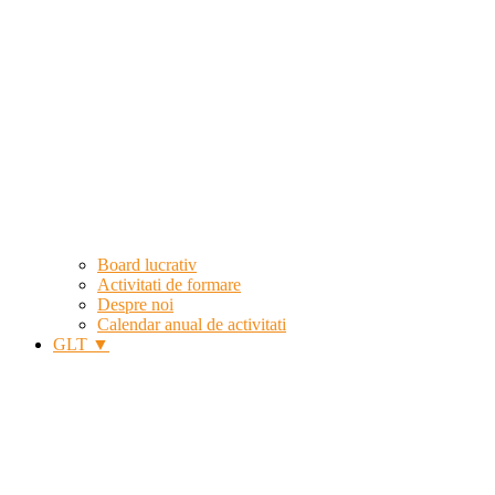
Board lucrativ
Activitati de formare
Despre noi
Calendar anual de activitati
GLT ▼