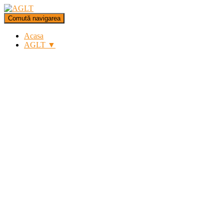
Comută navigarea
Acasa
AGLT ▼