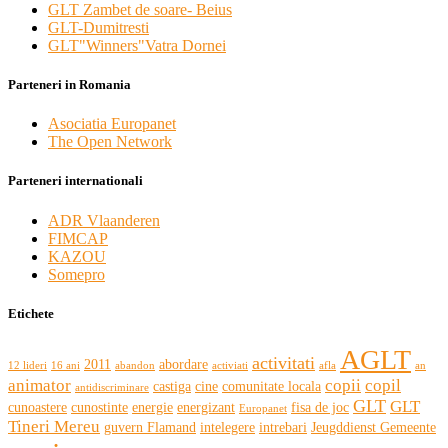
GLT Zambet de soare- Beius
GLT-Dumitresti
GLT"Winners"Vatra Dornei
Parteneri in Romania
Asociatia Europanet
The Open Network
Parteneri internationali
ADR Vlaanderen
FIMCAP
KAZOU
Somepro
Etichete
AGLT
activitati
2011
abordare
12 lideri
16 ani
abandon
activiati
afla
an
animator
copii
copil
castiga
cine
comunitate locala
antidiscriminare
GLT
GLT
cunoastere
cunostinte
energie
energizant
fisa de joc
Europanet
Tineri Mereu
guvern Flamand
intelegere
intrebari
Jeugddienst Gemeente