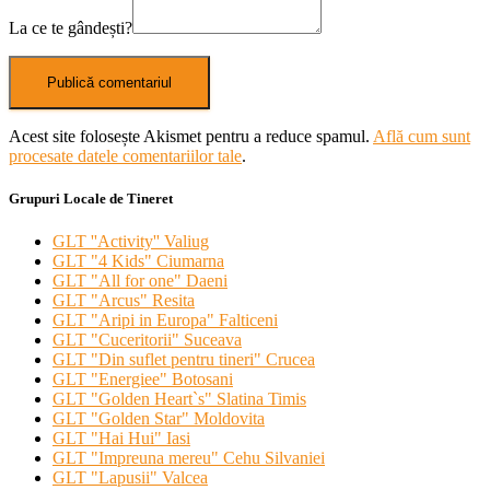
La ce te gândești?
Acest site folosește Akismet pentru a reduce spamul.
Află cum sunt
procesate datele comentariilor tale
.
Grupuri Locale de Tineret
GLT ''Activity'' Valiug
GLT "4 Kids" Ciumarna
GLT "All for one" Daeni
GLT "Arcus" Resita
GLT "Aripi in Europa" Falticeni
GLT "Cuceritorii" Suceava
GLT "Din suflet pentru tineri" Crucea
GLT "Energiee" Botosani
GLT "Golden Heart`s" Slatina Timis
GLT "Golden Star" Moldovita
GLT "Hai Hui" Iasi
GLT "Impreuna mereu" Cehu Silvaniei
GLT "Lapusii" Valcea