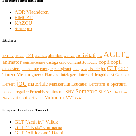
Parteneri internationali
ADR Vlaanderen
FIMCAP
KAZOU
Somepro
Etichete
AGLT
activitati
2011
abordare
12 lideri
16 ani
abandon
activiati
afla
an
animator
copii
copil
castiga
cine
comunitate locala
antidiscriminare
GLT
GLT
cunoastere
cunostinte
energie
energizant
fisa de joc
Europanet
Tineri Mereu
guvern Flamand
intelegere
intrebari
Jeugddienst Gemeente
joc
materiale
Herselt
Ministerului Educatiei Cercetarii si Sportului
Somepro
pisica
pregatire
Provobis
sentimente
SNV
SPEAS
The Open
Voluntari
timp
tineri
viata
VVJ vzw
Network
Grupuri Locale de Tineret
GLT ''Activity'' Valiug
GLT "4 Kids" Ciumarna
GLT "All for one" Daeni