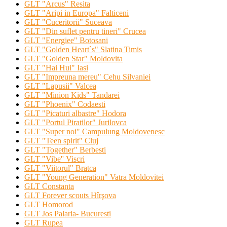
GLT "Arcus" Resita
GLT "Aripi in Europa" Falticeni
GLT "Cuceritorii" Suceava
GLT "Din suflet pentru tineri" Crucea
GLT "Energiee" Botosani
GLT "Golden Heart`s" Slatina Timis
GLT "Golden Star" Moldovita
GLT "Hai Hui" Iasi
GLT "Impreuna mereu" Cehu Silvaniei
GLT "Lapusii" Valcea
GLT "Minion Kids" Tandarei
GLT "Phoenix" Codaesti
GLT "Picaturi albastre" Hodora
GLT "Portul Piratilor" Jurilovca
GLT "Super noi" Campulung Moldovenesc
GLT "Teen spirit" Cluj
GLT "Together" Berbesti
GLT "Vibe'' Viscri
GLT "Viitorul" Bratca
GLT "Young Generation" Vatra Moldovitei
GLT Constanta
GLT Forever scouts Hîrşova
GLT Homorod
GLT Jos Palaria- Bucuresti
GLT Rupea