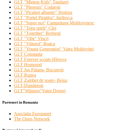
GLT "Minion Kids" Tandarei
GLT "Phoenix" Codaesti
GLT "Picaturi albastre" Hodora
GLT "Portul Piratilor" Jurilovca
GLT "Super noi" Campulung Moldovenesc
GLT "Teen spirit" Cluj
GLT "Together" Berbesti
GLT "Vibe'' Viscri
GLT "Viitorul" Bratca
GLT "Young Generation" Vatra Moldovitei
GLT Constanta
GLT Forever scouts Hîrşova
GLT Homorod
GLT Jos Palaria- Bucuresti
GLT Rupea
GLT Zambet de soare- Beius
GLT-Dumitresti
GLT"Winners"Vatra Dornei
Parteneri in Romania
Asociatia Europanet
The Open Network