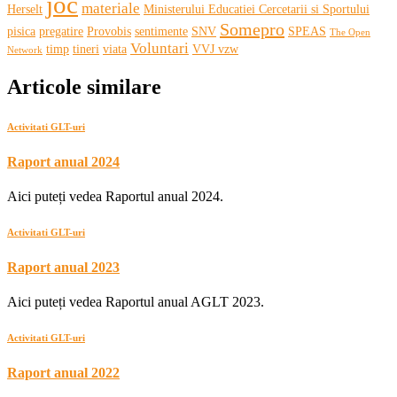
joc
materiale
Herselt
Ministerului Educatiei Cercetarii si Sportului
Somepro
pisica
pregatire
Provobis
sentimente
SNV
SPEAS
The Open
Voluntari
timp
tineri
viata
VVJ vzw
Network
Articole similare
Activitati GLT-uri
Raport anual 2024
Aici puteți vedea Raportul anual 2024.
Activitati GLT-uri
Raport anual 2023
Aici puteți vedea Raportul anual AGLT 2023.
Activitati GLT-uri
Raport anual 2022