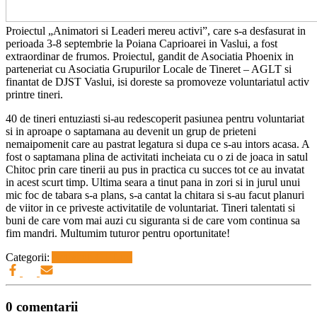
Proiectul „Animatori si Leaderi mereu activi”, care s-a desfasurat in
perioada 3-8 septembrie la Poiana Caprioarei in Vaslui, a fost
extraordinar de frumos. Proiectul, gandit de Asociatia Phoenix in
parteneriat cu Asociatia Grupurilor Locale de Tineret – AGLT si
finantat de DJST Vaslui, isi doreste sa promoveze voluntariatul activ
printre tineri.
40 de tineri entuziasti si-au redescoperit pasiunea pentru voluntariat
si in aproape o saptamana au devenit un grup de prieteni
nemaipomenit care au pastrat legatura si dupa ce s-au intors acasa. A
fost o saptamana plina de activitati incheiata cu o zi de joaca in satul
Chitoc prin care tinerii au pus in practica cu succes tot ce au invatat
in acest scurt timp. Ultima seara a tinut pana in zori si in jurul unui
mic foc de tabara s-a plans, s-a cantat la chitara si s-au facut planuri
de viitor in ce priveste activitatile de voluntariat. Tineri talentati si
buni de care vom mai auzi cu siguranta si de care vom continua sa
fim mandri. Multumim tuturor pentru oportunitate!
Categorii:
Activitati GLT-uri
0 comentarii