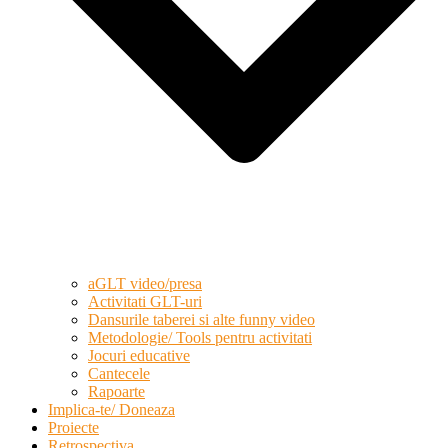
aGLT video/presa
Activitati GLT-uri
Dansurile taberei si alte funny video
Metodologie/ Tools pentru activitati
Jocuri educative
Cantecele
Rapoarte
Implica-te/ Doneaza
Proiecte
Retrospectiva