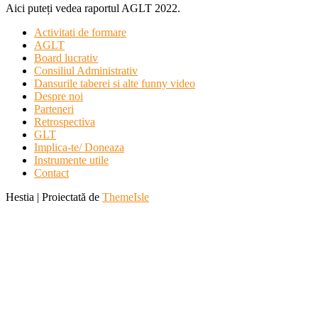
Aici puteți vedea raportul AGLT 2022.
Activitati de formare
AGLT
Board lucrativ
Consiliul Administrativ
Dansurile taberei si alte funny video
Despre noi
Parteneri
Retrospectiva
GLT
Implica-te/ Doneaza
Instrumente utile
Contact
Hestia | Proiectată de
ThemeIsle