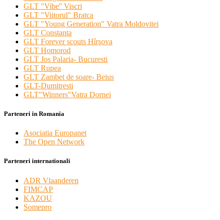
GLT "Vibe'' Viscri
GLT "Viitorul" Bratca
GLT "Young Generation" Vatra Moldovitei
GLT Constanta
GLT Forever scouts Hîrşova
GLT Homorod
GLT Jos Palaria- Bucuresti
GLT Rupea
GLT Zambet de soare- Beius
GLT-Dumitresti
GLT"Winners"Vatra Dornei
Parteneri in Romania
Asociatia Europanet
The Open Network
Parteneri internationali
ADR Vlaanderen
FIMCAP
KAZOU
Somepro