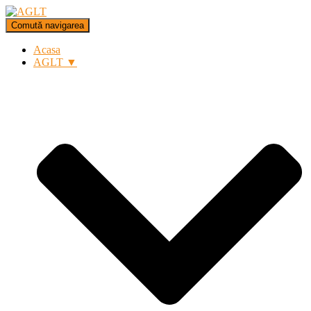
Comută navigarea
Acasa
AGLT ▼