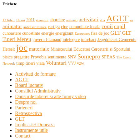
Etichete
AGLT
activitati
2011
abordare
12 lideri
16 ani
abandon
activiati
afla
an
animator
copii
copil
castiga
cine
comunitate locala
antidiscriminare
GLT
GLT
cunoastere
cunostinte
energie
energizant
fisa de joc
Europanet
Tineri Mereu
guvern Flamand
intelegere
intrebari
Jeugddienst Gemeente
joc
materiale
Herselt
Ministerului Educatiei Cercetarii si Sportului
Somepro
pisica
pregatire
Provobis
sentimente
SNV
SPEAS
The Open
Voluntari
timp
tineri
viata
VVJ vzw
Network
Activitati de formare
AGLT
Board lucrativ
Consiliul Administrativ
Dansurile taberei si alte funny video
Despre noi
Parteneri
Retrospectiva
GLT
Implica-te/ Doneaza
Instrumente utile
Contact