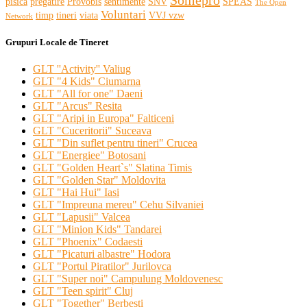
pisica
pregatire
Provobis
sentimente
SNV
SPEAS
The Open
Voluntari
timp
tineri
viata
VVJ vzw
Network
Grupuri Locale de Tineret
GLT ''Activity'' Valiug
GLT "4 Kids" Ciumarna
GLT "All for one" Daeni
GLT "Arcus" Resita
GLT "Aripi in Europa" Falticeni
GLT "Cuceritorii" Suceava
GLT "Din suflet pentru tineri" Crucea
GLT "Energiee" Botosani
GLT "Golden Heart`s" Slatina Timis
GLT "Golden Star" Moldovita
GLT "Hai Hui" Iasi
GLT "Impreuna mereu" Cehu Silvaniei
GLT "Lapusii" Valcea
GLT "Minion Kids" Tandarei
GLT "Phoenix" Codaesti
GLT "Picaturi albastre" Hodora
GLT "Portul Piratilor" Jurilovca
GLT "Super noi" Campulung Moldovenesc
GLT "Teen spirit" Cluj
GLT "Together" Berbesti