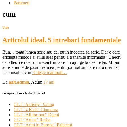
Parteneri
cum
Utile
Articolul ideal. 5 intrebari fundamentale
Bun… toata lumea scrie sau cel putin incearca sa scrie. Dar e oare
eficienta metoda si stilul ales pentru a transmite informatia? Uneori
da, alteori e doar un mesaj trimis ce nu ajunge la destinatar. Mi-am
adus aminte de pasiunea mea pentru journalism care mi-a oferit si
raspunsul la cum
Citește mai mult…
De
aglt.admin
, Acum
17 ani
Grupuri Locale de Tineret
GLT ''Activity'' Valiug
GLT "4 Kids" Ciumarna
GLT "All for one" Daeni
GLT "Arcus" Resita
GLT "Aripi in Europa" Falticeni