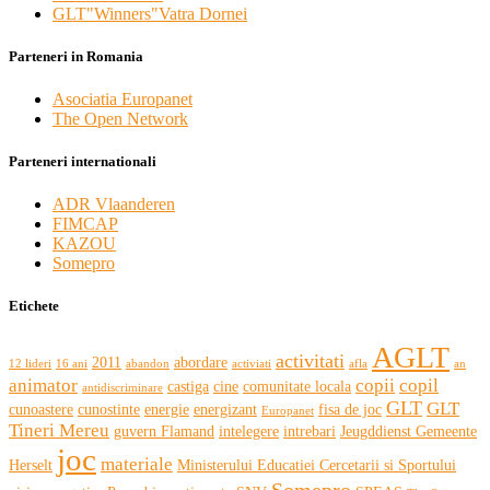
GLT"Winners"Vatra Dornei
Parteneri in Romania
Asociatia Europanet
The Open Network
Parteneri internationali
ADR Vlaanderen
FIMCAP
KAZOU
Somepro
Etichete
AGLT
activitati
2011
abordare
12 lideri
16 ani
abandon
activiati
afla
an
animator
copii
copil
castiga
cine
comunitate locala
antidiscriminare
GLT
GLT
cunoastere
cunostinte
energie
energizant
fisa de joc
Europanet
Tineri Mereu
guvern Flamand
intelegere
intrebari
Jeugddienst Gemeente
joc
materiale
Herselt
Ministerului Educatiei Cercetarii si Sportului
Somepro