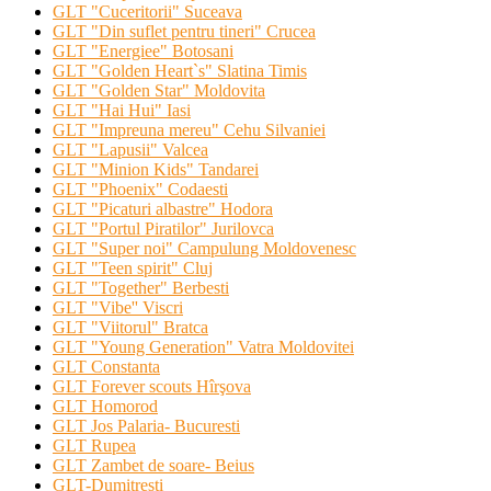
GLT "Cuceritorii" Suceava
GLT "Din suflet pentru tineri" Crucea
GLT "Energiee" Botosani
GLT "Golden Heart`s" Slatina Timis
GLT "Golden Star" Moldovita
GLT "Hai Hui" Iasi
GLT "Impreuna mereu" Cehu Silvaniei
GLT "Lapusii" Valcea
GLT "Minion Kids" Tandarei
GLT "Phoenix" Codaesti
GLT "Picaturi albastre" Hodora
GLT "Portul Piratilor" Jurilovca
GLT "Super noi" Campulung Moldovenesc
GLT "Teen spirit" Cluj
GLT "Together" Berbesti
GLT "Vibe'' Viscri
GLT "Viitorul" Bratca
GLT "Young Generation" Vatra Moldovitei
GLT Constanta
GLT Forever scouts Hîrşova
GLT Homorod
GLT Jos Palaria- Bucuresti
GLT Rupea
GLT Zambet de soare- Beius
GLT-Dumitresti