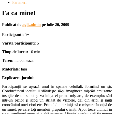
Parteneri
Fa ca mine!
Publicat de
aglt.admin
pe
iulie 20, 2009
Participanti:
5+
Varsta participanti:
5+
Timp de lucru:
10 min
Teren:
nu conteaza
Materiale:
fara
Explicarea jocului:
Participanţii se aşează unul in spatele celuilalt, formând un şir.
Conducătorul jocului ii sfătuieşte să-şi imagineze mişcări amuzante
însoţite de un sunet şi va iniţia el prima mişcare, de exemplu: sări
intr-un picior şi scoţi un strigăt de victorie, dai din aripi şi imiţi
croncănitul unei ciori etc. Primul din sir iniţiază o mişcare însoţită de
un sunet, pe care toţi membrii grupului o imiţi. Apoi trece ultimul in
şir şi următorul execută o altă mişcare. Mişcările trebuie să fie mereu