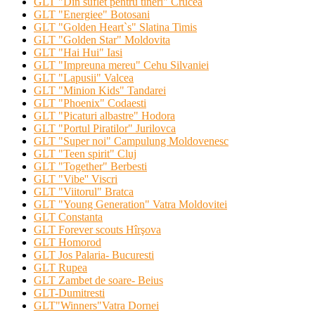
GLT "Din suflet pentru tineri" Crucea
GLT "Energiee" Botosani
GLT "Golden Heart`s" Slatina Timis
GLT "Golden Star" Moldovita
GLT "Hai Hui" Iasi
GLT "Impreuna mereu" Cehu Silvaniei
GLT "Lapusii" Valcea
GLT "Minion Kids" Tandarei
GLT "Phoenix" Codaesti
GLT "Picaturi albastre" Hodora
GLT "Portul Piratilor" Jurilovca
GLT "Super noi" Campulung Moldovenesc
GLT "Teen spirit" Cluj
GLT "Together" Berbesti
GLT "Vibe'' Viscri
GLT "Viitorul" Bratca
GLT "Young Generation" Vatra Moldovitei
GLT Constanta
GLT Forever scouts Hîrşova
GLT Homorod
GLT Jos Palaria- Bucuresti
GLT Rupea
GLT Zambet de soare- Beius
GLT-Dumitresti
GLT"Winners"Vatra Dornei