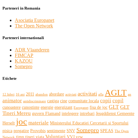
Parteneri in Romania
Asociatia Europanet
The Open Network
Parteneri internationali
ADR Vlaanderen
FIMCAP
KAZOU
Somepro
Etichete
AGLT
activitati
2011
abordare
12 lideri
16 ani
abandon
activiati
afla
an
animator
copii
copil
castiga
cine
comunitate locala
antidiscriminare
GLT
GLT
cunoastere
cunostinte
energie
energizant
fisa de joc
Europanet
Tineri Mereu
guvern Flamand
intelegere
intrebari
Jeugddienst Gemeente
joc
materiale
Herselt
Ministerului Educatiei Cercetarii si Sportului
Somepro
pisica
pregatire
Provobis
sentimente
SNV
SPEAS
The Open
Voluntari
timp
tineri
viata
VVJ vzw
Network