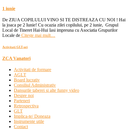
1 iunie
De ZIUA COPILULUI VINO SI TE DISTREAZA CU NOI ! Hai
la joaca pe 2 Iunie! Cu ocazia zilei copilului, pe 2 iunie, Grupul
Local de Tineret Hai-Hui Iasi impreuna cu Asociatia Grupurilor
Locale de
Citește mai mult…
Activitati GLT-uri
ZCA Vanatori
Activitati de formare
AGLT
Board lucrativ
Consiliul Administrativ
Dansurile taberei si alte funny video
Despre noi
Parteneri
Retrospectiva
GLT
Implica-te/ Doneaza
Instrumente utile
Contact