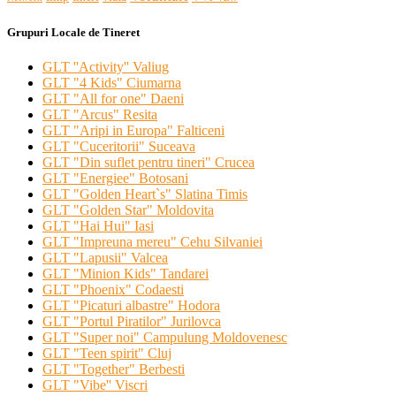
Grupuri Locale de Tineret
GLT ''Activity'' Valiug
GLT "4 Kids" Ciumarna
GLT "All for one" Daeni
GLT "Arcus" Resita
GLT "Aripi in Europa" Falticeni
GLT "Cuceritorii" Suceava
GLT "Din suflet pentru tineri" Crucea
GLT "Energiee" Botosani
GLT "Golden Heart`s" Slatina Timis
GLT "Golden Star" Moldovita
GLT "Hai Hui" Iasi
GLT "Impreuna mereu" Cehu Silvaniei
GLT "Lapusii" Valcea
GLT "Minion Kids" Tandarei
GLT "Phoenix" Codaesti
GLT "Picaturi albastre" Hodora
GLT "Portul Piratilor" Jurilovca
GLT "Super noi" Campulung Moldovenesc
GLT "Teen spirit" Cluj
GLT "Together" Berbesti
GLT "Vibe'' Viscri