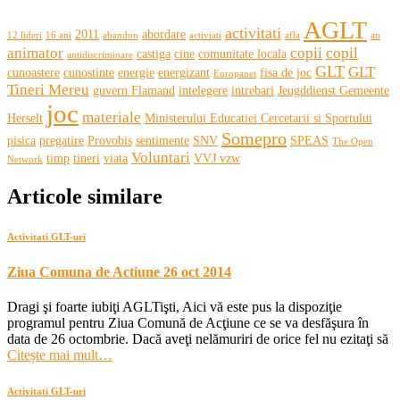
AGLT
activitati
2011
abordare
12 lideri
16 ani
abandon
activiati
afla
an
animator
copii
copil
castiga
cine
comunitate locala
antidiscriminare
GLT
GLT
cunoastere
cunostinte
energie
energizant
fisa de joc
Europanet
Tineri Mereu
guvern Flamand
intelegere
intrebari
Jeugddienst Gemeente
joc
materiale
Herselt
Ministerului Educatiei Cercetarii si Sportului
Somepro
pisica
pregatire
Provobis
sentimente
SNV
SPEAS
The Open
Voluntari
timp
tineri
viata
VVJ vzw
Network
Articole similare
Activitati GLT-uri
Ziua Comuna de Actiune 26 oct 2014
Dragi şi foarte iubiţi AGLTişti, Aici vă este pus la dispoziţie
programul pentru Ziua Comună de Acţiune ce se va desfăşura în
data de 26 octombrie. Dacă aveţi nelămuriri de orice fel nu ezitaţi să
Citește mai mult…
Activitati GLT-uri