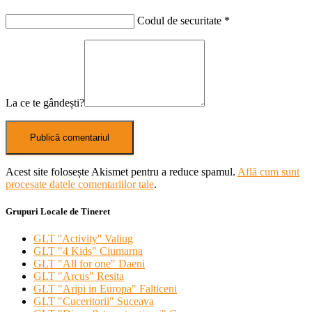
Codul de securitate
*
La ce te gândești?
Acest site folosește Akismet pentru a reduce spamul.
Află cum sunt
procesate datele comentariilor tale
.
Grupuri Locale de Tineret
GLT ''Activity'' Valiug
GLT "4 Kids" Ciumarna
GLT "All for one" Daeni
GLT "Arcus" Resita
GLT "Aripi in Europa" Falticeni
GLT "Cuceritorii" Suceava