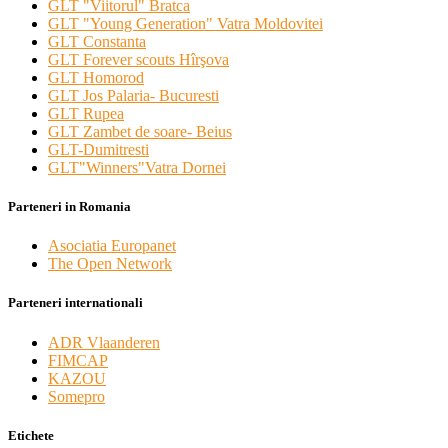
GLT "Viitorul" Bratca
GLT "Young Generation" Vatra Moldovitei
GLT Constanta
GLT Forever scouts Hîrşova
GLT Homorod
GLT Jos Palaria- Bucuresti
GLT Rupea
GLT Zambet de soare- Beius
GLT-Dumitresti
GLT"Winners"Vatra Dornei
Parteneri in Romania
Asociatia Europanet
The Open Network
Parteneri internationali
ADR Vlaanderen
FIMCAP
KAZOU
Somepro
Etichete