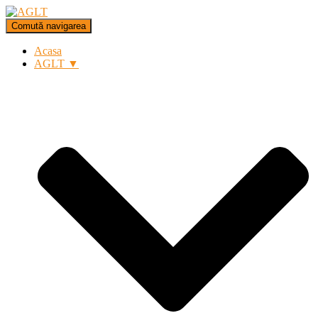
Comută navigarea
Acasa
AGLT ▼