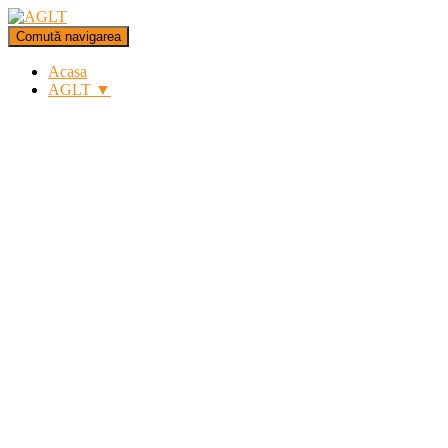
Comută navigarea
Acasa
AGLT ▼