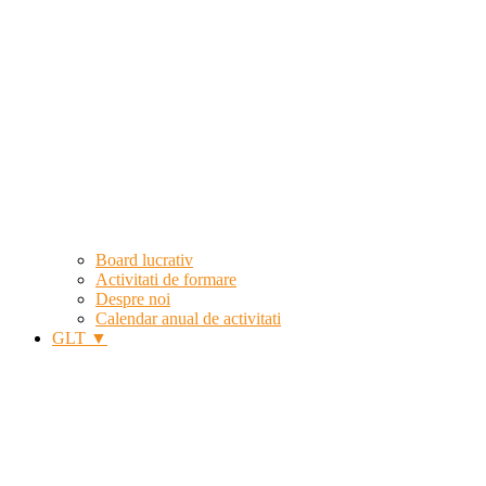
Board lucrativ
Activitati de formare
Despre noi
Calendar anual de activitati
GLT ▼