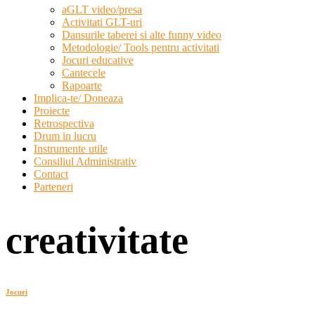
aGLT video/presa
Activitati GLT-uri
Dansurile taberei si alte funny video
Metodologie/ Tools pentru activitati
Jocuri educative
Cantecele
Rapoarte
Implica-te/ Doneaza
Proiecte
Retrospectiva
Drum in lucru
Instrumente utile
Consiliul Administrativ
Contact
Parteneri
creativitate
Jocuri