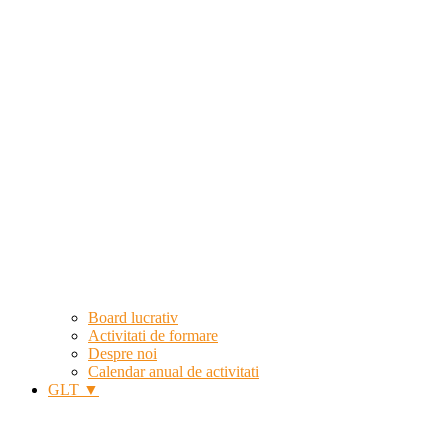
Board lucrativ
Activitati de formare
Despre noi
Calendar anual de activitati
GLT ▼