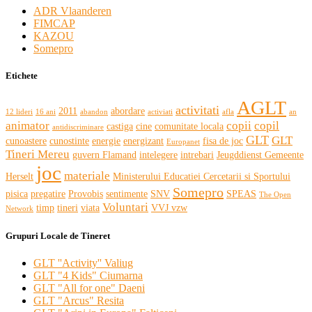
ADR Vlaanderen
FIMCAP
KAZOU
Somepro
Etichete
AGLT
activitati
2011
abordare
12 lideri
16 ani
abandon
activiati
afla
an
animator
copii
copil
castiga
cine
comunitate locala
antidiscriminare
GLT
GLT
cunoastere
cunostinte
energie
energizant
fisa de joc
Europanet
Tineri Mereu
guvern Flamand
intelegere
intrebari
Jeugddienst Gemeente
joc
materiale
Herselt
Ministerului Educatiei Cercetarii si Sportului
Somepro
pisica
pregatire
Provobis
sentimente
SNV
SPEAS
The Open
Voluntari
timp
tineri
viata
VVJ vzw
Network
Grupuri Locale de Tineret
GLT ''Activity'' Valiug
GLT "4 Kids" Ciumarna
GLT "All for one" Daeni
GLT "Arcus" Resita