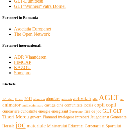
GLT-Dumitresti
GLT"Winners"Vatra Dornei
Parteneri in Romania
Asociatia Europanet
The Open Network
Parteneri internationali
ADR Vlaanderen
FIMCAP
KAZOU
Somepro
Etichete
AGLT
activitati
2011
abordare
12 lideri
16 ani
abandon
activiati
afla
an
animator
copii
copil
castiga
cine
comunitate locala
antidiscriminare
GLT
GLT
cunoastere
cunostinte
energie
energizant
fisa de joc
Europanet
Tineri Mereu
guvern Flamand
intelegere
intrebari
Jeugddienst Gemeente
joc
materiale
Herselt
Ministerului Educatiei Cercetarii si Sportului