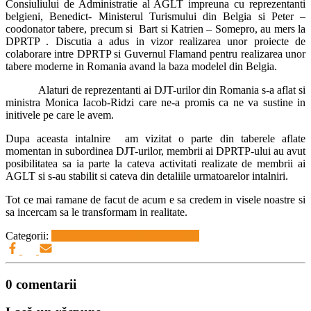
Consiuliului de Administratie al AGLT impreuna cu reprezentanti
belgieni, Benedict- Ministerul Turismului din Belgia si Peter –
coodonator tabere, precum si Bart si Katrien – Somepro, au mers la
DPRTP . Discutia a adus in vizor realizarea unor proiecte de
colaborare intre DPRTP si Guvernul Flamand pentru realizarea unor
tabere moderne in Romania avand la baza modelel din Belgia.
Alaturi de reprezentanti ai DJT-urilor din Romania s-a aflat si
ministra Monica Iacob-Ridzi care ne-a promis ca ne va sustine in
initivele pe care le avem.
Dupa aceasta intalnire am vizitat o parte din taberele aflate
momentan in subordinea DJT-urilor, membrii ai DPRTP-ului au avut
posibilitatea sa ia parte la cateva activitati realizate de membrii ai
AGLT si s-au stabilit si cateva din detaliile urmatoarelor intalniri.
Tot ce mai ramane de facut de acum e sa credem in visele noastre si
sa incercam sa le transformam in realitate.
Categorii:
Ce inseamna pentru mine AGLT?
0 comentarii