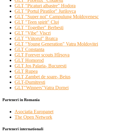
GLT "Phoenix" Codaesti
GLT "Picaturi albastre" Hodora
GLT "Portul Piratilor" Jurilovca
GLT "Super noi" Campulung Moldovenesc
GLT "Teen spirit" Cluj
GLT "Together" Berbesti
GLT "Vibe'' Viscri
GLT "Viitorul" Bratca
GLT "Young Generation" Vatra Moldovitei
GLT Constanta
GLT Forever scouts Hîrşova
GLT Homorod
GLT Jos Palaria- Bucuresti
GLT Rupea
GLT Zambet de soare- Beius
GLT-Dumitresti
GLT"Winners"Vatra Dornei
Parteneri in Romania
Asociatia Europanet
The Open Network
Parteneri internationali