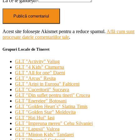
La ce te gândești?
Acest site folosește Akismet pentru a reduce spamul.
Află cum sunt
procesate datele comentariilor tale
.
Grupuri Locale de Tineret
GLT ''Activity'' Valiug
GLT "4 Kids" Ciumarna
GLT "All for one" Daeni
GLT "Arcus" Resita
GLT "Aripi in Europa" Falticeni
GLT "Cuceritorii" Suceava
GLT "Din suflet pentru tineri" Crucea
GLT "Energiee" Botosani
GLT "Golden Heart`s" Slatina Timis
GLT "Golden Star" Moldovita
GLT "Hai Hui" Iasi
GLT "Impreuna mereu" Cehu Silvaniei
GLT "Lapusii" Valcea
GLT "Minion Kids" Tandarei