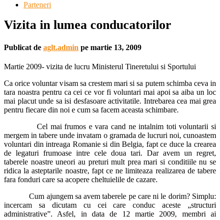
Parteneri
Vizita in lumea conducatorilor
Publicat de
aglt.admin
pe
martie 13, 2009
Martie 2009- vizita de lucru Ministerul Tineretului si Sportului
Ca orice voluntar visam sa crestem mari si sa putem schimba ceva in
tara noastra pentru ca cei ce vor fi voluntari mai apoi sa aiba un loc
mai placut unde sa isi desfasoare activitatile. Intrebarea cea mai grea
pentru fiecare din noi e cum sa facem aceasta schimbare.
Cel mai frumos e vara cand ne intalnim toti voluntarii si
mergem in tabere unde invatam o gramada de lucruri noi, cunoastem
voluntari din intreaga Romanie si din Belgia, fapt ce duce la crearea
de legaturi frumoase intre cele doua tari. Dar avem un regret,
taberele noastre uneori au preturi mult prea mari si conditiile nu se
ridica la asteptarile noastre, fapt ce ne limiteaza realizarea de tabere
fara fonduri care sa acopere cheltuielile de cazare.
Cum ajungem sa avem taberele pe care ni le dorim? Simplu:
incercam sa dicutam cu cei care conduc aceste „structuri
administrative”. Asfel, in data de 12 martie 2009, membri ai