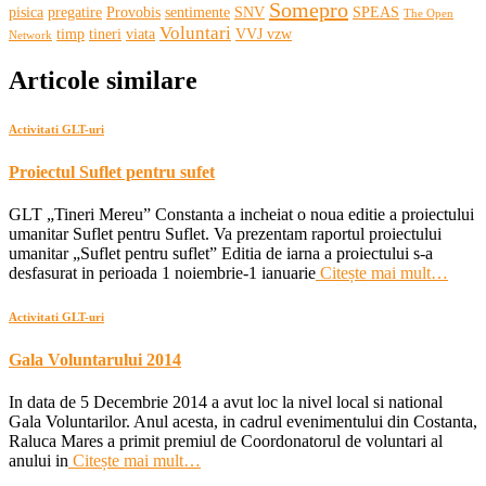
Somepro
pisica
pregatire
Provobis
sentimente
SNV
SPEAS
The Open
Voluntari
timp
tineri
viata
VVJ vzw
Network
Articole similare
Activitati GLT-uri
Proiectul Suflet pentru sufet
GLT „Tineri Mereu” Constanta a incheiat o noua editie a proiectului
umanitar Suflet pentru Suflet. Va prezentam raportul proiectului
umanitar „Suflet pentru suflet” Editia de iarna a proiectului s-a
desfasurat in perioada 1 noiembrie-1 ianuarie
Citește mai mult…
Activitati GLT-uri
Gala Voluntarului 2014
In data de 5 Decembrie 2014 a avut loc la nivel local si national
Gala Voluntarilor. Anul acesta, in cadrul evenimentului din Costanta,
Raluca Mares a primit premiul de Coordonatorul de voluntari al
anului in
Citește mai mult…