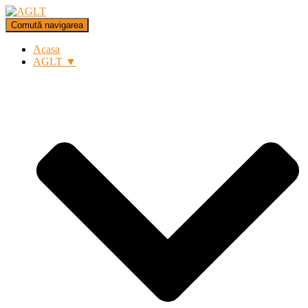
Comută navigarea
Acasa
AGLT ▼