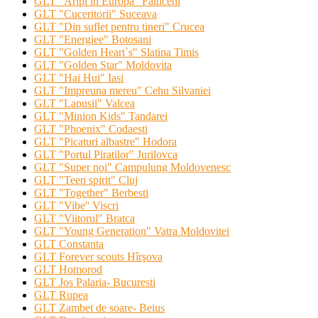
GLT "Aripi in Europa" Falticeni
GLT "Cuceritorii" Suceava
GLT "Din suflet pentru tineri" Crucea
GLT "Energiee" Botosani
GLT "Golden Heart`s" Slatina Timis
GLT "Golden Star" Moldovita
GLT "Hai Hui" Iasi
GLT "Impreuna mereu" Cehu Silvaniei
GLT "Lapusii" Valcea
GLT "Minion Kids" Tandarei
GLT "Phoenix" Codaesti
GLT "Picaturi albastre" Hodora
GLT "Portul Piratilor" Jurilovca
GLT "Super noi" Campulung Moldovenesc
GLT "Teen spirit" Cluj
GLT "Together" Berbesti
GLT "Vibe'' Viscri
GLT "Viitorul" Bratca
GLT "Young Generation" Vatra Moldovitei
GLT Constanta
GLT Forever scouts Hîrşova
GLT Homorod
GLT Jos Palaria- Bucuresti
GLT Rupea
GLT Zambet de soare- Beius