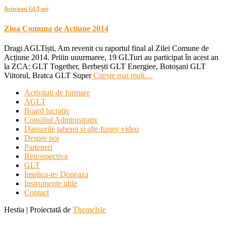
Activitati GLT-uri
Ziua Comuna de Actiune 2014
Dragi AGLTiști, Am revenit cu raportul final al Zilei Comune de
Acțiune 2014. Priiin uuurmaree, 19 GLTuri au participat în acest an
la ZCA: GLT Together, Berbești GLT Energiee, Botoșani GLT
Viitorul, Bratca GLT Super
Citește mai mult…
Activitati de formare
AGLT
Board lucrativ
Consiliul Administrativ
Dansurile taberei si alte funny video
Despre noi
Parteneri
Retrospectiva
GLT
Implica-te/ Doneaza
Instrumente utile
Contact
Hestia | Proiectată de
ThemeIsle