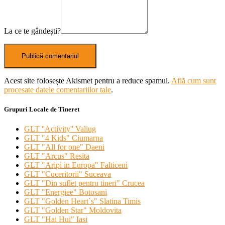
La ce te gândești?
Acest site folosește Akismet pentru a reduce spamul.
Află cum sunt
procesate datele comentariilor tale
.
Grupuri Locale de Tineret
GLT ''Activity'' Valiug
GLT "4 Kids" Ciumarna
GLT "All for one" Daeni
GLT "Arcus" Resita
GLT "Aripi in Europa" Falticeni
GLT "Cuceritorii" Suceava
GLT "Din suflet pentru tineri" Crucea
GLT "Energiee" Botosani
GLT "Golden Heart`s" Slatina Timis
GLT "Golden Star" Moldovita
GLT "Hai Hui" Iasi