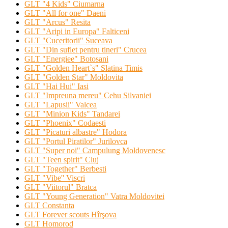
GLT "4 Kids" Ciumarna
GLT "All for one" Daeni
GLT "Arcus" Resita
GLT "Aripi in Europa" Falticeni
GLT "Cuceritorii" Suceava
GLT "Din suflet pentru tineri" Crucea
GLT "Energiee" Botosani
GLT "Golden Heart`s" Slatina Timis
GLT "Golden Star" Moldovita
GLT "Hai Hui" Iasi
GLT "Impreuna mereu" Cehu Silvaniei
GLT "Lapusii" Valcea
GLT "Minion Kids" Tandarei
GLT "Phoenix" Codaesti
GLT "Picaturi albastre" Hodora
GLT "Portul Piratilor" Jurilovca
GLT "Super noi" Campulung Moldovenesc
GLT "Teen spirit" Cluj
GLT "Together" Berbesti
GLT "Vibe'' Viscri
GLT "Viitorul" Bratca
GLT "Young Generation" Vatra Moldovitei
GLT Constanta
GLT Forever scouts Hîrşova
GLT Homorod