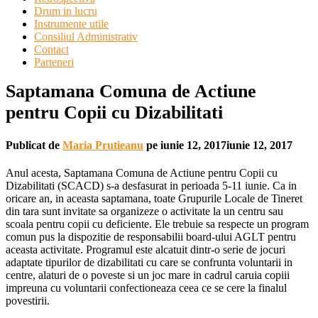
Drum in lucru
Instrumente utile
Consiliul Administrativ
Contact
Parteneri
Saptamana Comuna de Actiune
pentru Copii cu Dizabilitati
Publicat de
Maria Prutieanu
pe
iunie 12, 2017
iunie 12, 2017
Anul acesta, Saptamana Comuna de Actiune pentru Copii cu
Dizabilitati (SCACD) s-a desfasurat in perioada 5-11 iunie. Ca in
oricare an, in aceasta saptamana, toate Grupurile Locale de Tineret
din tara sunt invitate sa organizeze o activitate la un centru sau
scoala pentru copii cu deficiente. Ele trebuie sa respecte un program
comun pus la dispozitie de responsabilii board-ului AGLT pentru
aceasta activitate. Programul este alcatuit dintr-o serie de jocuri
adaptate tipurilor de dizabilitati cu care se confrunta voluntarii in
centre, alaturi de o poveste si un joc mare in cadrul caruia copiii
impreuna cu voluntarii confectioneaza ceea ce se cere la finalul
povestirii.