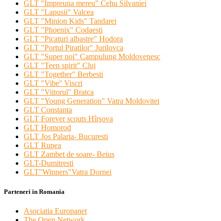
GLT "Impreuna mereu" Cehu Silvaniei
GLT "Lapusii" Valcea
GLT "Minion Kids" Tandarei
GLT "Phoenix" Codaesti
GLT "Picaturi albastre" Hodora
GLT "Portul Piratilor" Jurilovca
GLT "Super noi" Campulung Moldovenesc
GLT "Teen spirit" Cluj
GLT "Together" Berbesti
GLT "Vibe'' Viscri
GLT "Viitorul" Bratca
GLT "Young Generation" Vatra Moldovitei
GLT Constanta
GLT Forever scouts Hîrşova
GLT Homorod
GLT Jos Palaria- Bucuresti
GLT Rupea
GLT Zambet de soare- Beius
GLT-Dumitresti
GLT"Winners"Vatra Dornei
Parteneri in Romania
Asociatia Europanet
The Open Network