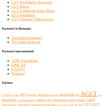
GLT Jos Palaria- Bucuresti
GLT Rupea
GLT Zambet de soare- Beius
GLT-Dumitresti
GLT"Winners"Vatra Dornei
Parteneri in Romania
Asociatia Europanet
The Open Network
Parteneri internationali
ADR Vlaanderen
FIMCAP
KAZOU
Somepro
Etichete
AGLT
activitati
2011
abordare
12 lideri
16 ani
abandon
activiati
afla
an
animator
copii
copil
castiga
cine
comunitate locala
antidiscriminare
GLT
GLT
cunoastere
cunostinte
energie
energizant
fisa de joc
Europanet