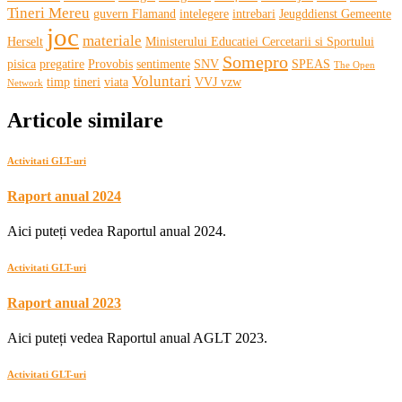
Tineri Mereu
guvern Flamand
intelegere
intrebari
Jeugddienst Gemeente
joc
materiale
Herselt
Ministerului Educatiei Cercetarii si Sportului
Somepro
pisica
pregatire
Provobis
sentimente
SNV
SPEAS
The Open
Voluntari
timp
tineri
viata
VVJ vzw
Network
Articole similare
Activitati GLT-uri
Raport anual 2024
Aici puteți vedea Raportul anual 2024.
Activitati GLT-uri
Raport anual 2023
Aici puteți vedea Raportul anual AGLT 2023.
Activitati GLT-uri