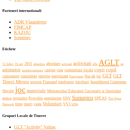
Parteneri internationali
ADR Vlaanderen
FIMCAP
KAZOU
Somepro
Etichete
AGLT
activitati
2011
abordare
12 lideri
16 ani
abandon
activiati
afla
an
animator
copii
copil
castiga
cine
comunitate locala
antidiscriminare
GLT
GLT
cunoastere
cunostinte
energie
energizant
fisa de joc
Europanet
Tineri Mereu
guvern Flamand
intelegere
intrebari
Jeugddienst Gemeente
joc
materiale
Herselt
Ministerului Educatiei Cercetarii si Sportului
Somepro
pisica
pregatire
Provobis
sentimente
SNV
SPEAS
The Open
Voluntari
timp
tineri
viata
VVJ vzw
Network
Grupuri Locale de Tineret
GLT ''Activity'' Valiug