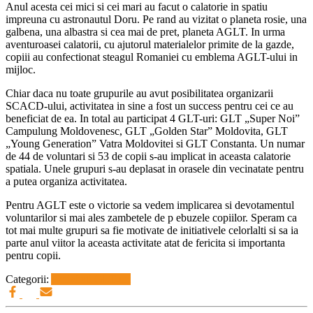
Anul acesta cei mici si cei mari au facut o calatorie in spatiu
impreuna cu astronautul Doru. Pe rand au vizitat o planeta rosie, una
galbena, una albastra si cea mai de pret, planeta AGLT. In urma
aventuroasei calatorii, cu ajutorul materialelor primite de la gazde,
copiii au confectionat steagul Romaniei cu emblema AGLT-ului in
mijloc.
Chiar daca nu toate grupurile au avut posibilitatea organizarii
SCACD-ului, activitatea in sine a fost un success pentru cei ce au
beneficiat de ea. In total au participat 4 GLT-uri: GLT „Super Noi”
Campulung Moldovenesc, GLT „Golden Star” Moldovita, GLT
„Young Generation” Vatra Moldovitei si GLT Constanta. Un numar
de 44 de voluntari si 53 de copii s-au implicat in aceasta calatorie
spatiala. Unele grupuri s-au deplasat in orasele din vecinatate pentru
a putea organiza activitatea.
Pentru AGLT este o victorie sa vedem implicarea si devotamentul
voluntarilor si mai ales zambetele de p ebuzele copiilor. Speram ca
tot mai multe grupuri sa fie motivate de initiativele celorlalti si sa ia
parte anul viitor la aceasta activitate atat de fericita si importanta
pentru copii.
Categorii:
Activitati GLT-uri