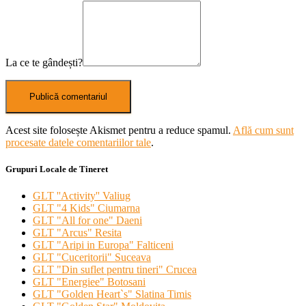
La ce te gândești?
Acest site folosește Akismet pentru a reduce spamul.
Află cum sunt
procesate datele comentariilor tale
.
Grupuri Locale de Tineret
GLT ''Activity'' Valiug
GLT "4 Kids" Ciumarna
GLT "All for one" Daeni
GLT "Arcus" Resita
GLT "Aripi in Europa" Falticeni
GLT "Cuceritorii" Suceava
GLT "Din suflet pentru tineri" Crucea
GLT "Energiee" Botosani
GLT "Golden Heart`s" Slatina Timis