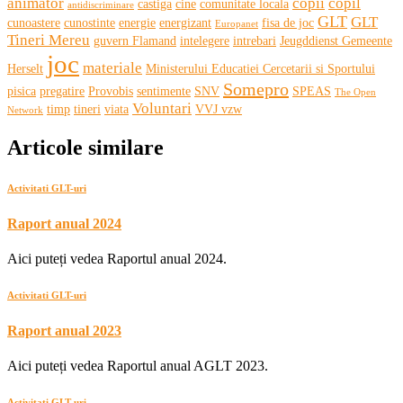
animator
copii
copil
castiga
cine
comunitate locala
antidiscriminare
GLT
GLT
cunoastere
cunostinte
energie
energizant
fisa de joc
Europanet
Tineri Mereu
guvern Flamand
intelegere
intrebari
Jeugddienst Gemeente
joc
materiale
Herselt
Ministerului Educatiei Cercetarii si Sportului
Somepro
pisica
pregatire
Provobis
sentimente
SNV
SPEAS
The Open
Voluntari
timp
tineri
viata
VVJ vzw
Network
Articole similare
Activitati GLT-uri
Raport anual 2024
Aici puteți vedea Raportul anual 2024.
Activitati GLT-uri
Raport anual 2023
Aici puteți vedea Raportul anual AGLT 2023.
Activitati GLT-uri