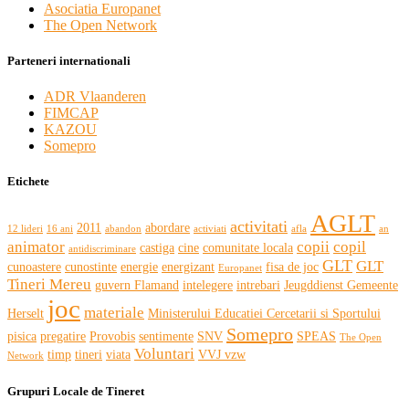
Asociatia Europanet
The Open Network
Parteneri internationali
ADR Vlaanderen
FIMCAP
KAZOU
Somepro
Etichete
AGLT
activitati
2011
abordare
12 lideri
16 ani
abandon
activiati
afla
an
animator
copii
copil
castiga
cine
comunitate locala
antidiscriminare
GLT
GLT
cunoastere
cunostinte
energie
energizant
fisa de joc
Europanet
Tineri Mereu
guvern Flamand
intelegere
intrebari
Jeugddienst Gemeente
joc
materiale
Herselt
Ministerului Educatiei Cercetarii si Sportului
Somepro
pisica
pregatire
Provobis
sentimente
SNV
SPEAS
The Open
Voluntari
timp
tineri
viata
VVJ vzw
Network
Grupuri Locale de Tineret