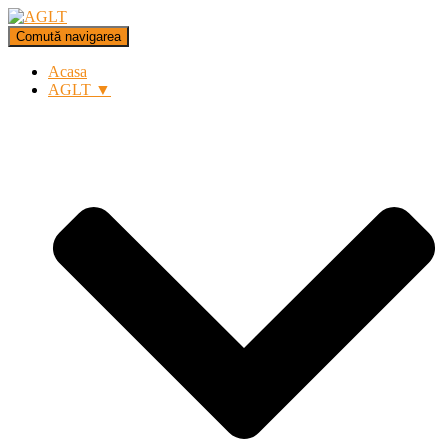
Comută navigarea
Acasa
AGLT ▼