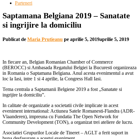
Parteneri
Saptamana Belgiana 2019 – Sanatate
si ingrijire la domiciliu
Publicat de
Maria Prutieanu
pe
aprilie 5, 2019
aprilie 5, 2019
In fiecare an, Belgian Romanian Chamber of Commerce
(BEROCC) si Ambasada Regatului Belgiei la Bucuresti organizeaza
in Romania o Saptamana Belgiana. Anul acesta evenimentul a avut
loc la Iasi, intre 1 si 4 aprilie, la Congress Hall Iasi.
Tema centrala a Saptamanii Belgiene 2019 a fost „Sanatate si
ingrijire la domiciliu”.
In calitate de organizatie a societatii civile implicate in acest
eveniment international: Actiunea Satele Romanesti-Flandra (ADR-
Vlaanderen), impreuna cu Fundatia The Open Network for
Community Development (TON), a organizat trei ateliere de lucru.
Asociatiei Grupurilor Locale de Tineret – AGLT a ferit suport in
buna desfasurare a acestui eveniment.