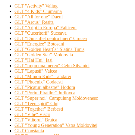
GLT ''Activity'' Valiug
GLT "4 Kids" Ciumarna
GLT "All for one" Daeni
GLT "Arcus" Resita
GLT "Aripi in Europa" Falticeni
GLT "Cuceritorii" Suceava
GLT "Din suflet pentru tineri" Crucea
GLT "Energiee" Botosani
GLT "Golden Heart`s" Slatina Timis
GLT "Golden Star" Moldovita
GLT "Hai Hui" Iasi
GLT "Impreuna mereu" Cehu Silvaniei
GLT "Lapusii" Valcea
GLT "Minion Kids" Tandarei
GLT "Phoenix" Codaesti
GLT "Picaturi albastre" Hodora
GLT "Portul Piratilor" Jurilovca
GLT "Super noi" Campulung Moldovenesc
GLT "Teen spirit" Cluj
GLT "Together" Berbesti
GLT "Vibe'' Viscri
GLT "Viitorul" Bratca
GLT "Young Generation" Vatra Moldovitei
GLT Constanta