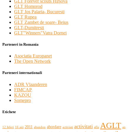
GLT Forever scouts Hîrşova
GLT Homorod
GLT Jos Palaria- Bucuresti
GLT Rupea
GLT Zambet de soare- Beius
GLT-Dumitresti
GLT"Winners"Vatra Dornei
Parteneri in Romania
Asociatia Europanet
The Open Network
Parteneri internationali
ADR Vlaanderen
FIMCAP
KAZOU
Somepro
Etichete
AGLT
activitati
2011
abordare
12 lideri
16 ani
abandon
activiati
afla
an