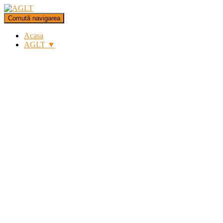
Comută navigarea
Acasa
AGLT ▼