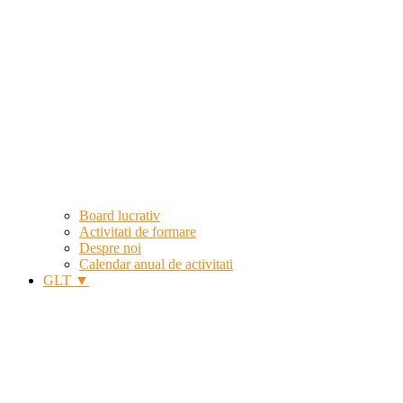
Board lucrativ
Activitati de formare
Despre noi
Calendar anual de activitati
GLT ▼