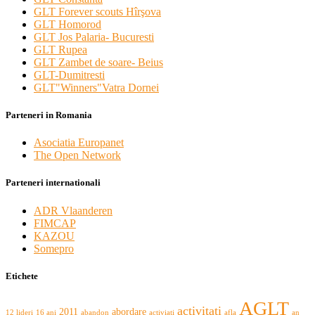
GLT Forever scouts Hîrşova
GLT Homorod
GLT Jos Palaria- Bucuresti
GLT Rupea
GLT Zambet de soare- Beius
GLT-Dumitresti
GLT"Winners"Vatra Dornei
Parteneri in Romania
Asociatia Europanet
The Open Network
Parteneri internationali
ADR Vlaanderen
FIMCAP
KAZOU
Somepro
Etichete
AGLT
activitati
2011
abordare
12 lideri
16 ani
abandon
activiati
afla
an