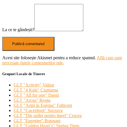
La ce te gândești?
Acest site folosește Akismet pentru a reduce spamul.
Află cum sunt
procesate datele comentariilor tale
.
Grupuri Locale de Tineret
GLT ''Activity'' Valiug
GLT "4 Kids" Ciumarna
GLT "All for one" Daeni
GLT "Arcus" Resita
GLT "Aripi in Europa" Falticeni
GLT "Cuceritorii" Suceava
GLT "Din suflet pentru tineri" Crucea
GLT "Energiee" Botosani
GLT "Golden Heart`s" Slatina Timis