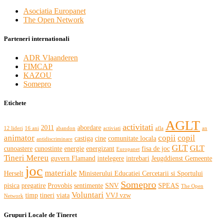
Asociatia Europanet
The Open Network
Parteneri internationali
ADR Vlaanderen
FIMCAP
KAZOU
Somepro
Etichete
AGLT
activitati
2011
abordare
12 lideri
16 ani
abandon
activiati
afla
an
animator
copii
copil
castiga
cine
comunitate locala
antidiscriminare
GLT
GLT
cunoastere
cunostinte
energie
energizant
fisa de joc
Europanet
Tineri Mereu
guvern Flamand
intelegere
intrebari
Jeugddienst Gemeente
joc
materiale
Herselt
Ministerului Educatiei Cercetarii si Sportului
Somepro
pisica
pregatire
Provobis
sentimente
SNV
SPEAS
The Open
Voluntari
timp
tineri
viata
VVJ vzw
Network
Grupuri Locale de Tineret