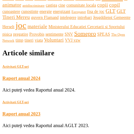
animator
copii
copil
castiga
cine
comunitate locala
antidiscriminare
GLT
GLT
cunoastere
cunostinte
energie
energizant
fisa de joc
Europanet
Tineri Mereu
guvern Flamand
intelegere
intrebari
Jeugddienst Gemeente
joc
materiale
Herselt
Ministerului Educatiei Cercetarii si Sportului
Somepro
pisica
pregatire
Provobis
sentimente
SNV
SPEAS
The Open
Voluntari
timp
tineri
viata
VVJ vzw
Network
Articole similare
Activitati GLT-uri
Raport anual 2024
Aici puteți vedea Raportul anual 2024.
Activitati GLT-uri
Raport anual 2023
Aici puteți vedea Raportul anual AGLT 2023.