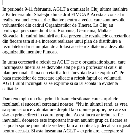
In perioada 9-11 februarie, AGLT a oranizat la Cluj ultima intalnire
a Parteneriatului Strategic din cadrul FIMCAP. Acesta a constat in
realizarea unei cercetari calitative pentru a vedea care sunt nevoile
voluntarilor din cadrul Organizatiilor de Tineret. La Cluj au
participat persoane din 4 tari: Romania, Germania, Malta si
Slovacia. In cadrul intalnirii au fost prezentate rezultatele cercetarilor
din fiecare tara si s-a incercat realizare unui plan de distribuire a
rezultatelor dar si un plan de a folosi aceste rezultate in a dezvolta
organizatiile membre Fimcap.
In urma cercetarii a reiesit ca AGLT este o organizatie sigura, care
incurajeaza tinerii sa se dezvolte atat pe plan profesional cat si in
plan personal. Tema cercetarii a fost “nevoia de a te exprima”. Pe
baza metodelor de cercetare aplicate a reiesit faptul ca voluntarii
AGLT sunt incurajati sa se exprime si sa isi scoata in evidenta
calitatile.
Dam exemplu un citat primit intr-un chestionar, care surprinde
rezultatul si succesul cercetarii noastre: “Nu in ultimul rand, as vrea
sa spun ca orice voluntar are dreptul la o opinie proprie, pe care sa
si-o exprime direct in cadrul grupului. Acest lucru ar trebui sa fie
inevitabil, deoarece este important intr-un anumit grup ca fiecare sa
isi poata spune punctul de vedere, fara a fi criticat, judecat sau injosit
pentru aceasta. Si asta inseamna AGLT – exprimare, acceptare si