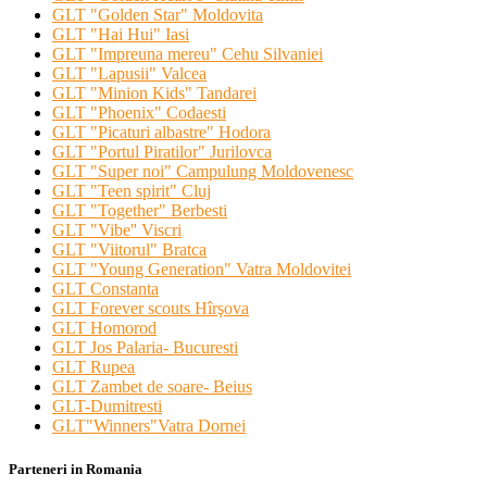
GLT "Golden Star" Moldovita
GLT "Hai Hui" Iasi
GLT "Impreuna mereu" Cehu Silvaniei
GLT "Lapusii" Valcea
GLT "Minion Kids" Tandarei
GLT "Phoenix" Codaesti
GLT "Picaturi albastre" Hodora
GLT "Portul Piratilor" Jurilovca
GLT "Super noi" Campulung Moldovenesc
GLT "Teen spirit" Cluj
GLT "Together" Berbesti
GLT "Vibe'' Viscri
GLT "Viitorul" Bratca
GLT "Young Generation" Vatra Moldovitei
GLT Constanta
GLT Forever scouts Hîrşova
GLT Homorod
GLT Jos Palaria- Bucuresti
GLT Rupea
GLT Zambet de soare- Beius
GLT-Dumitresti
GLT"Winners"Vatra Dornei
Parteneri in Romania