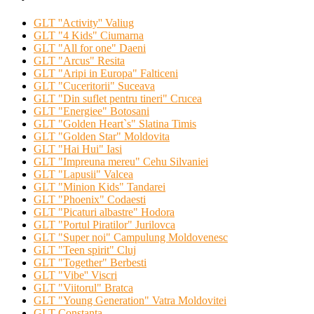
GLT ''Activity'' Valiug
GLT "4 Kids" Ciumarna
GLT "All for one" Daeni
GLT "Arcus" Resita
GLT "Aripi in Europa" Falticeni
GLT "Cuceritorii" Suceava
GLT "Din suflet pentru tineri" Crucea
GLT "Energiee" Botosani
GLT "Golden Heart`s" Slatina Timis
GLT "Golden Star" Moldovita
GLT "Hai Hui" Iasi
GLT "Impreuna mereu" Cehu Silvaniei
GLT "Lapusii" Valcea
GLT "Minion Kids" Tandarei
GLT "Phoenix" Codaesti
GLT "Picaturi albastre" Hodora
GLT "Portul Piratilor" Jurilovca
GLT "Super noi" Campulung Moldovenesc
GLT "Teen spirit" Cluj
GLT "Together" Berbesti
GLT "Vibe'' Viscri
GLT "Viitorul" Bratca
GLT "Young Generation" Vatra Moldovitei
GLT Constanta