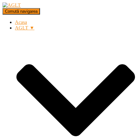
Comută navigarea
Acasa
AGLT ▼