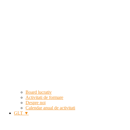
Board lucrativ
Activitati de formare
Despre noi
Calendar anual de activitati
GLT ▼