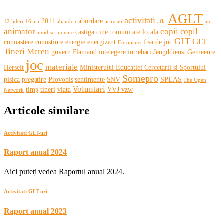
AGLT
activitati
2011
abordare
12 lideri
16 ani
abandon
activiati
afla
an
animator
copii
copil
castiga
cine
comunitate locala
antidiscriminare
GLT
GLT
cunoastere
cunostinte
energie
energizant
fisa de joc
Europanet
Tineri Mereu
guvern Flamand
intelegere
intrebari
Jeugddienst Gemeente
joc
materiale
Herselt
Ministerului Educatiei Cercetarii si Sportului
Somepro
pisica
pregatire
Provobis
sentimente
SNV
SPEAS
The Open
Voluntari
timp
tineri
viata
VVJ vzw
Network
Articole similare
Activitati GLT-uri
Raport anual 2024
Aici puteți vedea Raportul anual 2024.
Activitati GLT-uri
Raport anual 2023