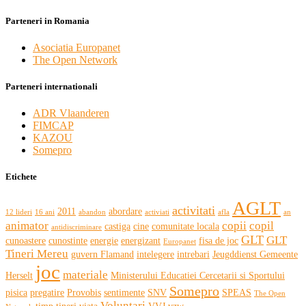
Parteneri in Romania
Asociatia Europanet
The Open Network
Parteneri internationali
ADR Vlaanderen
FIMCAP
KAZOU
Somepro
Etichete
AGLT
activitati
2011
abordare
12 lideri
16 ani
abandon
activiati
afla
an
animator
copii
copil
castiga
cine
comunitate locala
antidiscriminare
GLT
GLT
cunoastere
cunostinte
energie
energizant
fisa de joc
Europanet
Tineri Mereu
guvern Flamand
intelegere
intrebari
Jeugddienst Gemeente
joc
materiale
Herselt
Ministerului Educatiei Cercetarii si Sportului
Somepro
pisica
pregatire
Provobis
sentimente
SNV
SPEAS
The Open
Voluntari