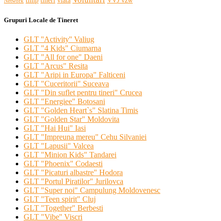
timp
tineri
viata
VVJ vzw
Network
Grupuri Locale de Tineret
GLT ''Activity'' Valiug
GLT "4 Kids" Ciumarna
GLT "All for one" Daeni
GLT "Arcus" Resita
GLT "Aripi in Europa" Falticeni
GLT "Cuceritorii" Suceava
GLT "Din suflet pentru tineri" Crucea
GLT "Energiee" Botosani
GLT "Golden Heart`s" Slatina Timis
GLT "Golden Star" Moldovita
GLT "Hai Hui" Iasi
GLT "Impreuna mereu" Cehu Silvaniei
GLT "Lapusii" Valcea
GLT "Minion Kids" Tandarei
GLT "Phoenix" Codaesti
GLT "Picaturi albastre" Hodora
GLT "Portul Piratilor" Jurilovca
GLT "Super noi" Campulung Moldovenesc
GLT "Teen spirit" Cluj
GLT "Together" Berbesti
GLT "Vibe'' Viscri