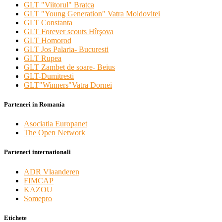
GLT "Viitorul" Bratca
GLT "Young Generation" Vatra Moldovitei
GLT Constanta
GLT Forever scouts Hîrşova
GLT Homorod
GLT Jos Palaria- Bucuresti
GLT Rupea
GLT Zambet de soare- Beius
GLT-Dumitresti
GLT"Winners"Vatra Dornei
Parteneri in Romania
Asociatia Europanet
The Open Network
Parteneri internationali
ADR Vlaanderen
FIMCAP
KAZOU
Somepro
Etichete