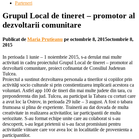
Parteneri
Grupul Local de tineret – promotor al
dezvoltarii comunitare
Publicat de
Maria Prutieanu
pe
octombrie 8, 2015
octombrie 8,
2015
In perioada 1 iunie – 1 noiembrie 2015, s-a derulat mai multe
activitati in cadru proiectului Grupul Local de tineret – promotor al
dezvoltarii comunitare, proiect cofinantat de Consiliul Judetean
Tulcea.
Proiectul a sustinut dezvoltarea personala a tinerilor si copiilor prin
activităţi socio culturale si prin constientizarea implicarii acestora ca
voluntari. Astfel app 100 de tineri din mai multe judete din tara, cu
preponderenta din jud. Tulcea, au participat la Tabara cu corturi care
a avut loc la Ostrov, in perioada 29 iulie – 3 august. A fost o tabara
frumoasa si plina de experiente. Trainerii au dat dovada de multa
creativitate in realizarea activitatilor, iar participantii de multa
seriozitate. S-au format echipe unite care au colaborat si s-au
descoperit, s-au legat prietenii si s-au facut promisiuni pentru
activitatile viitoare care vor avea loc in localitatile de provenienta a
participantilor.