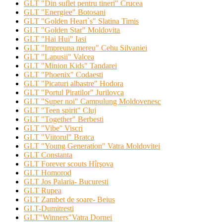
GLT "Din suflet pentru tineri" Crucea
GLT "Energiee" Botosani
GLT "Golden Heart`s" Slatina Timis
GLT "Golden Star" Moldovita
GLT "Hai Hui" Iasi
GLT "Impreuna mereu" Cehu Silvaniei
GLT "Lapusii" Valcea
GLT "Minion Kids" Tandarei
GLT "Phoenix" Codaesti
GLT "Picaturi albastre" Hodora
GLT "Portul Piratilor" Jurilovca
GLT "Super noi" Campulung Moldovenesc
GLT "Teen spirit" Cluj
GLT "Together" Berbesti
GLT "Vibe'' Viscri
GLT "Viitorul" Bratca
GLT "Young Generation" Vatra Moldovitei
GLT Constanta
GLT Forever scouts Hîrşova
GLT Homorod
GLT Jos Palaria- Bucuresti
GLT Rupea
GLT Zambet de soare- Beius
GLT-Dumitresti
GLT"Winners"Vatra Dornei