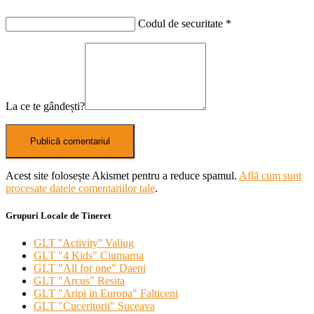
Codul de securitate
*
La ce te gândești?
Acest site folosește Akismet pentru a reduce spamul.
Află cum sunt
procesate datele comentariilor tale
.
Grupuri Locale de Tineret
GLT ''Activity'' Valiug
GLT "4 Kids" Ciumarna
GLT "All for one" Daeni
GLT "Arcus" Resita
GLT "Aripi in Europa" Falticeni
GLT "Cuceritorii" Suceava