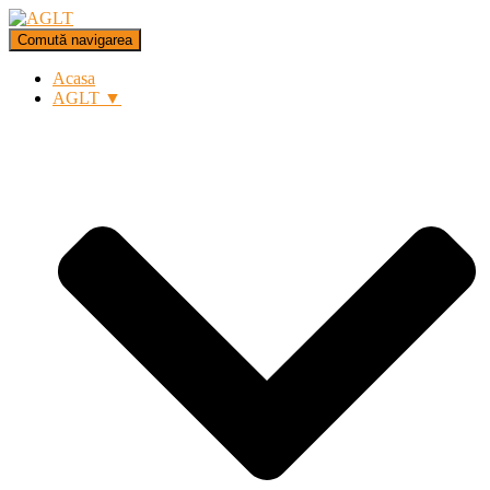
Comută navigarea
Acasa
AGLT ▼