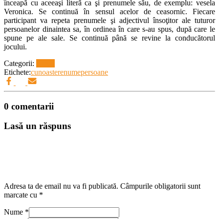
înceapă cu aceeaşi literă ca şi prenumele său, de exemplu: vesela
Veronica. Se continuă în sensul acelor de ceasornic. Fiecare
participant va repeta prenumele şi adjectivul însoţitor ale tuturor
persoanelor dinaintea sa, în ordinea în care s-au spus, după care le
spune pe ale sale. Se continuă până se revine la conducătorul
jocului.
Categorii:
Jocuri
Etichete:
cunoastere
nume
persoane
0 comentarii
Lasă un răspuns
Adresa ta de email nu va fi publicată.
Câmpurile obligatorii sunt
marcate cu
*
Nume
*