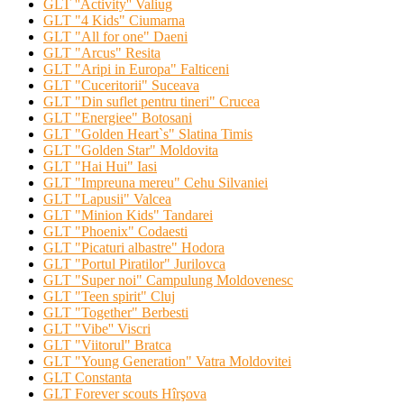
GLT ''Activity'' Valiug
GLT "4 Kids" Ciumarna
GLT "All for one" Daeni
GLT "Arcus" Resita
GLT "Aripi in Europa" Falticeni
GLT "Cuceritorii" Suceava
GLT "Din suflet pentru tineri" Crucea
GLT "Energiee" Botosani
GLT "Golden Heart`s" Slatina Timis
GLT "Golden Star" Moldovita
GLT "Hai Hui" Iasi
GLT "Impreuna mereu" Cehu Silvaniei
GLT "Lapusii" Valcea
GLT "Minion Kids" Tandarei
GLT "Phoenix" Codaesti
GLT "Picaturi albastre" Hodora
GLT "Portul Piratilor" Jurilovca
GLT "Super noi" Campulung Moldovenesc
GLT "Teen spirit" Cluj
GLT "Together" Berbesti
GLT "Vibe'' Viscri
GLT "Viitorul" Bratca
GLT "Young Generation" Vatra Moldovitei
GLT Constanta
GLT Forever scouts Hîrşova