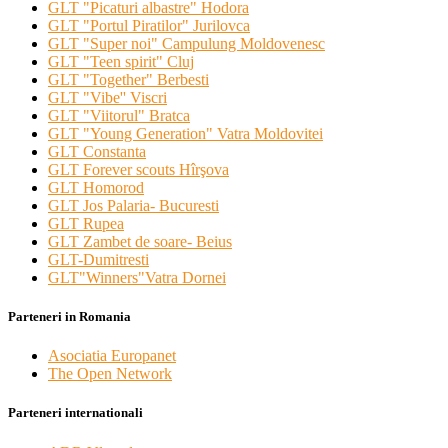
GLT "Picaturi albastre" Hodora
GLT "Portul Piratilor" Jurilovca
GLT "Super noi" Campulung Moldovenesc
GLT "Teen spirit" Cluj
GLT "Together" Berbesti
GLT "Vibe'' Viscri
GLT "Viitorul" Bratca
GLT "Young Generation" Vatra Moldovitei
GLT Constanta
GLT Forever scouts Hîrşova
GLT Homorod
GLT Jos Palaria- Bucuresti
GLT Rupea
GLT Zambet de soare- Beius
GLT-Dumitresti
GLT"Winners"Vatra Dornei
Parteneri in Romania
Asociatia Europanet
The Open Network
Parteneri internationali