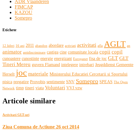
ADR Vlaanderen
FIMCAP
KAZOU
Somepro
Etichete
AGLT
activitati
2011
abordare
12 lideri
16 ani
abandon
activiati
afla
an
animator
copii
copil
castiga
cine
comunitate locala
antidiscriminare
GLT
GLT
cunoastere
cunostinte
energie
energizant
fisa de joc
Europanet
Tineri Mereu
guvern Flamand
intelegere
intrebari
Jeugddienst Gemeente
joc
materiale
Herselt
Ministerului Educatiei Cercetarii si Sportului
Somepro
pisica
pregatire
Provobis
sentimente
SNV
SPEAS
The Open
Voluntari
timp
tineri
viata
VVJ vzw
Network
Articole similare
Activitati GLT-uri
Ziua Comuna de Actiune 26 oct 2014