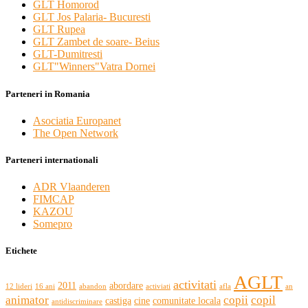
GLT Homorod
GLT Jos Palaria- Bucuresti
GLT Rupea
GLT Zambet de soare- Beius
GLT-Dumitresti
GLT"Winners"Vatra Dornei
Parteneri in Romania
Asociatia Europanet
The Open Network
Parteneri internationali
ADR Vlaanderen
FIMCAP
KAZOU
Somepro
Etichete
AGLT
activitati
2011
abordare
12 lideri
16 ani
abandon
activiati
afla
an
animator
copii
copil
castiga
cine
comunitate locala
antidiscriminare