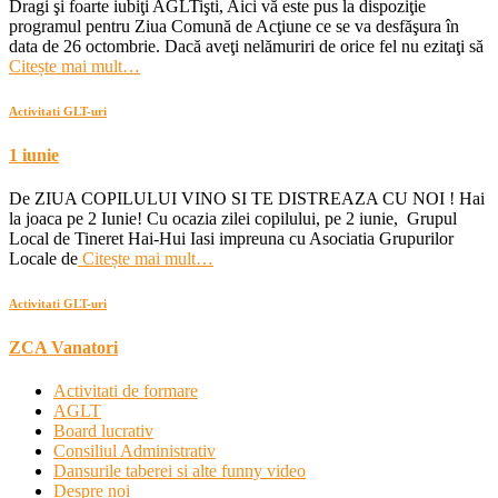
Dragi şi foarte iubiţi AGLTişti, Aici vă este pus la dispoziţie
programul pentru Ziua Comună de Acţiune ce se va desfăşura în
data de 26 octombrie. Dacă aveţi nelămuriri de orice fel nu ezitaţi să
Citește mai mult…
Activitati GLT-uri
1 iunie
De ZIUA COPILULUI VINO SI TE DISTREAZA CU NOI ! Hai
la joaca pe 2 Iunie! Cu ocazia zilei copilului, pe 2 iunie, Grupul
Local de Tineret Hai-Hui Iasi impreuna cu Asociatia Grupurilor
Locale de
Citește mai mult…
Activitati GLT-uri
ZCA Vanatori
Activitati de formare
AGLT
Board lucrativ
Consiliul Administrativ
Dansurile taberei si alte funny video
Despre noi