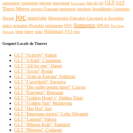
GLT
GLT
cunoastere
cunostinte
energie
energizant
fisa de joc
Europanet
Tineri Mereu
guvern Flamand
intelegere
intrebari
Jeugddienst Gemeente
joc
materiale
Herselt
Ministerului Educatiei Cercetarii si Sportului
Somepro
pisica
pregatire
Provobis
sentimente
SNV
SPEAS
The Open
Voluntari
timp
tineri
viata
VVJ vzw
Network
Grupuri Locale de Tineret
GLT ''Activity'' Valiug
GLT "4 Kids" Ciumarna
GLT "All for one" Daeni
GLT "Arcus" Resita
GLT "Aripi in Europa" Falticeni
GLT "Cuceritorii" Suceava
GLT "Din suflet pentru tineri" Crucea
GLT "Energiee" Botosani
GLT "Golden Heart`s" Slatina Timis
GLT "Golden Star" Moldovita
GLT "Hai Hui" Iasi
GLT "Impreuna mereu" Cehu Silvaniei
GLT "Lapusii" Valcea
GLT "Minion Kids" Tandarei
GLT "Phoenix" Codaesti