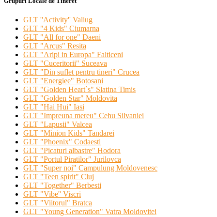
Grupuri Locale de Tineret
GLT ''Activity'' Valiug
GLT "4 Kids" Ciumarna
GLT "All for one" Daeni
GLT "Arcus" Resita
GLT "Aripi in Europa" Falticeni
GLT "Cuceritorii" Suceava
GLT "Din suflet pentru tineri" Crucea
GLT "Energiee" Botosani
GLT "Golden Heart`s" Slatina Timis
GLT "Golden Star" Moldovita
GLT "Hai Hui" Iasi
GLT "Impreuna mereu" Cehu Silvaniei
GLT "Lapusii" Valcea
GLT "Minion Kids" Tandarei
GLT "Phoenix" Codaesti
GLT "Picaturi albastre" Hodora
GLT "Portul Piratilor" Jurilovca
GLT "Super noi" Campulung Moldovenesc
GLT "Teen spirit" Cluj
GLT "Together" Berbesti
GLT "Vibe'' Viscri
GLT "Viitorul" Bratca
GLT "Young Generation" Vatra Moldovitei