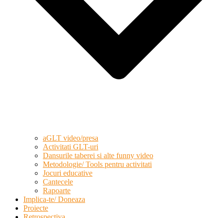
aGLT video/presa
Activitati GLT-uri
Dansurile taberei si alte funny video
Metodologie/ Tools pentru activitati
Jocuri educative
Cantecele
Rapoarte
Implica-te/ Doneaza
Proiecte
Retrospectiva