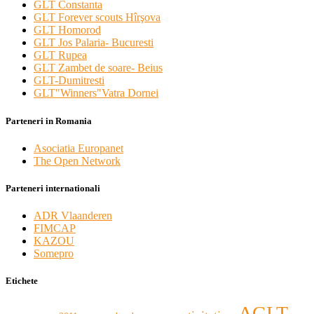
GLT Constanta
GLT Forever scouts Hîrşova
GLT Homorod
GLT Jos Palaria- Bucuresti
GLT Rupea
GLT Zambet de soare- Beius
GLT-Dumitresti
GLT"Winners"Vatra Dornei
Parteneri in Romania
Asociatia Europanet
The Open Network
Parteneri internationali
ADR Vlaanderen
FIMCAP
KAZOU
Somepro
Etichete
AGLT