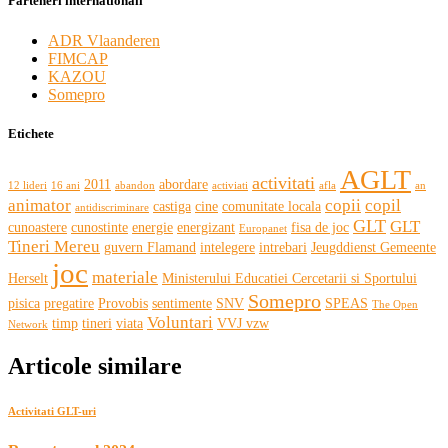
Parteneri internationali
ADR Vlaanderen
FIMCAP
KAZOU
Somepro
Etichete
AGLT
activitati
2011
abordare
12 lideri
16 ani
abandon
activiati
afla
an
animator
copii
copil
castiga
cine
comunitate locala
antidiscriminare
GLT
GLT
cunoastere
cunostinte
energie
energizant
fisa de joc
Europanet
Tineri Mereu
guvern Flamand
intelegere
intrebari
Jeugddienst Gemeente
joc
materiale
Herselt
Ministerului Educatiei Cercetarii si Sportului
Somepro
pisica
pregatire
Provobis
sentimente
SNV
SPEAS
The Open
Voluntari
timp
tineri
viata
VVJ vzw
Network
Articole similare
Activitati GLT-uri