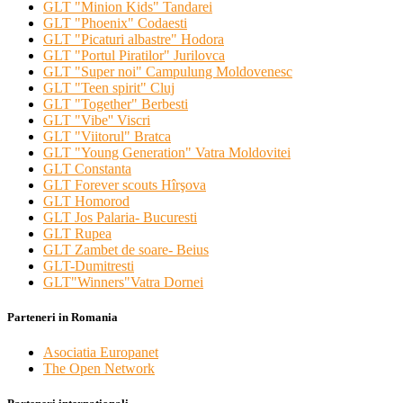
GLT "Minion Kids" Tandarei
GLT "Phoenix" Codaesti
GLT "Picaturi albastre" Hodora
GLT "Portul Piratilor" Jurilovca
GLT "Super noi" Campulung Moldovenesc
GLT "Teen spirit" Cluj
GLT "Together" Berbesti
GLT "Vibe'' Viscri
GLT "Viitorul" Bratca
GLT "Young Generation" Vatra Moldovitei
GLT Constanta
GLT Forever scouts Hîrşova
GLT Homorod
GLT Jos Palaria- Bucuresti
GLT Rupea
GLT Zambet de soare- Beius
GLT-Dumitresti
GLT"Winners"Vatra Dornei
Parteneri in Romania
Asociatia Europanet
The Open Network