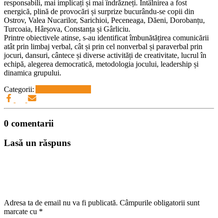
responsabili, mai implicați și mai îndrăzneți. Întâlnirea a fost
energică, plină de provocări și surprize bucurându-se copii din
Ostrov, Valea Nucarilor, Sarichioi, Peceneaga, Dăeni, Dorobanțu,
Turcoaia, Hârșova, Constanța și Gârliciu.
Printre obiectivele atinse, s-au identificat îmbunătățirea comunicării
atât prin limbaj verbal, cât și prin cel nonverbal și paraverbal prin
jocuri, dansuri, cântece și diverse activități de creativitate, lucrul în
echipă, alegerea democratică, metodologia jocului, leadership și
dinamica grupului.
Categorii:
Activitati GLT-uri
0 comentarii
Lasă un răspuns
Adresa ta de email nu va fi publicată.
Câmpurile obligatorii sunt
marcate cu
*