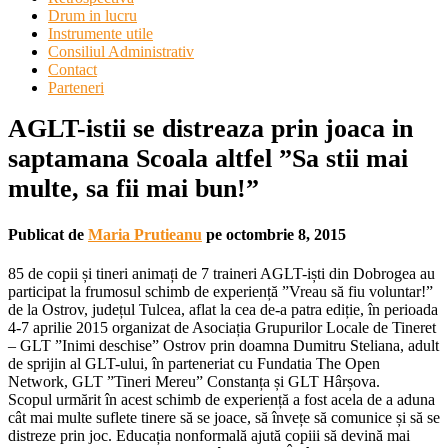
Drum in lucru
Instrumente utile
Consiliul Administrativ
Contact
Parteneri
AGLT-istii se distreaza prin joaca in
saptamana Scoala altfel ”Sa stii mai
multe, sa fii mai bun!”
Publicat de
Maria Prutieanu
pe
octombrie 8, 2015
85 de copii și tineri animați de 7 traineri AGLT-iști din Dobrogea au
participat la frumosul schimb de experiență ”Vreau să fiu voluntar!”
de la Ostrov, județul Tulcea, aflat la cea de-a patra ediție, în perioada
4-7 aprilie 2015 organizat de Asociația Grupurilor Locale de Tineret
– GLT ”Inimi deschise” Ostrov prin doamna Dumitru Steliana, adult
de sprijin al GLT-ului, în parteneriat cu Fundatia The Open
Network, GLT ”Tineri Mereu” Constanța și GLT Hârșova.
Scopul urmărit în acest schimb de experiență a fost acela de a aduna
cât mai multe suflete tinere să se joace, să învețe să comunice și să se
distreze prin joc. Educația nonformală ajută copiii să devină mai