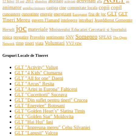
activitati
2011
abordare
12 lideri
16 ani
abandon
activiati
afla
an
animator
copii
copil
castiga
cine
comunitate locala
antidiscriminare
GLT
GLT
cunoastere
cunostinte
energie
energizant
fisa de joc
Europanet
Tineri Mereu
guvern Flamand
intelegere
intrebari
Jeugddienst Gemeente
joc
materiale
Herselt
Ministerului Educatiei Cercetarii si Sportului
Somepro
pisica
pregatire
Provobis
sentimente
SNV
SPEAS
The Open
Voluntari
timp
tineri
viata
VVJ vzw
Network
Grupuri Locale de Tineret
GLT ''Activity'' Valiug
GLT "4 Kids" Ciumarna
GLT "All for one" Daeni
GLT "Arcus" Resita
GLT "Aripi in Europa" Falticeni
GLT "Cuceritorii" Suceava
GLT "Din suflet pentru tineri" Crucea
GLT "Energiee" Botosani
GLT "Golden Heart`s" Slatina Timis
GLT "Golden Star" Moldovita
GLT "Hai Hui" Iasi
GLT "Impreuna mereu" Cehu Silvaniei
GLT "Lapusii" Valcea