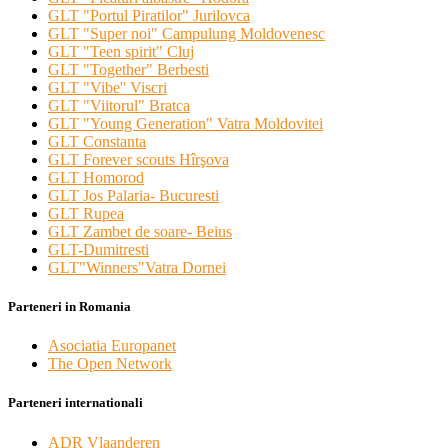
GLT "Portul Piratilor" Jurilovca
GLT "Super noi" Campulung Moldovenesc
GLT "Teen spirit" Cluj
GLT "Together" Berbesti
GLT "Vibe'' Viscri
GLT "Viitorul" Bratca
GLT "Young Generation" Vatra Moldovitei
GLT Constanta
GLT Forever scouts Hîrşova
GLT Homorod
GLT Jos Palaria- Bucuresti
GLT Rupea
GLT Zambet de soare- Beius
GLT-Dumitresti
GLT"Winners"Vatra Dornei
Parteneri in Romania
Asociatia Europanet
The Open Network
Parteneri internationali
ADR Vlaanderen