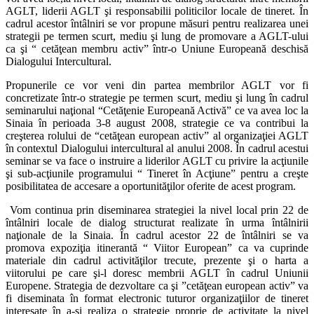
AGLT, liderii AGLT şi responsabilii politicilor locale de tineret. În
cadrul acestor întâlniri se vor propune măsuri pentru realizarea unei
strategii pe termen scurt, mediu şi lung de promovare a AGLT-ului
ca şi “ cetăţean membru activ” într-o Uniune Europeană deschisă
Dialogului Intercultural.
Propunerile ce vor veni din partea membrilor AGLT vor fi
concretizate într-o strategie pe termen scurt, mediu şi lung în cadrul
seminarului naţional “Cetăţenie Europeană Activă” ce va avea loc la
Sinaia în perioada 3-8 august 2008, strategie ce va contribui la
creşterea rolului de “cetăţean european activ” al organizaţiei AGLT
în contextul Dialogului intercultural al anului 2008. În cadrul acestui
seminar se va face o instruire a liderilor AGLT cu privire la acţiunile
şi sub-acţiunile programului “ Tineret în Acţiune” pentru a creşte
posibilitatea de accesare a oportunităţilor oferite de acest program.
Vom continua prin diseminarea strategiei la nivel local prin 22 de
întâlniri locale de dialog structurat realizate în urma întâlnirii
naţionale de la Sinaia. În cadrul acestor 22 de întâlniri se va
promova expoziţia itinerantă “ Viitor European” ca va cuprinde
materiale din cadrul activităţilor trecute, prezente şi o harta a
viitorului pe care şi-l doresc membrii AGLT în cadrul Uniunii
Europene. Strategia de dezvoltare ca şi ”cetăţean european activ” va
fi diseminata în format electronic tuturor organizaţiilor de tineret
interesate în a-şi realiza o strategie proprie de activitate la nivel