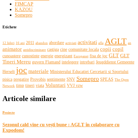
FIMCAP
KAZOU
Somepro
Etichete
AGLT
activitati
2011
abordare
12 lideri
16 ani
abandon
activiati
afla
an
animator
copii
copil
castiga
cine
comunitate locala
antidiscriminare
GLT
GLT
cunoastere
cunostinte
energie
energizant
fisa de joc
Europanet
Tineri Mereu
guvern Flamand
intelegere
intrebari
Jeugddienst Gemeente
joc
materiale
Herselt
Ministerului Educatiei Cercetarii si Sportului
Somepro
pisica
pregatire
Provobis
sentimente
SNV
SPEAS
The Open
Voluntari
timp
tineri
viata
VVJ vzw
Network
Articole similare
Proiecte
Sezonul cald vine cu vești bune : AGLT în colaborare cu
Expodom!