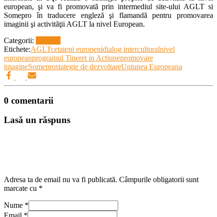
european, şi va fi promovată prin intermediul site-ului AGLT si
Somepro în traducere engleză şi flamandă pentru promovarea
imaginii şi activităţii AGLT la nivel European.
Categorii:
Proiecte
Etichete:
AGLT
cetateni europeni
dialog intercultural
nivel
european
programul Tineret in Actiune
promovare
imagine
Somepro
stategie de dezvoltare
Uniunea Europeana
0 comentarii
Lasă un răspuns
Adresa ta de email nu va fi publicată.
Câmpurile obligatorii sunt
marcate cu
*
Nume
*
Email
*