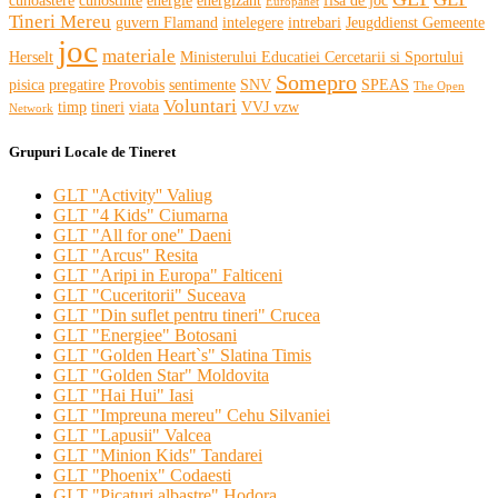
cunoastere
cunostinte
energie
energizant
fisa de joc
Europanet
Tineri Mereu
guvern Flamand
intelegere
intrebari
Jeugddienst Gemeente
joc
materiale
Herselt
Ministerului Educatiei Cercetarii si Sportului
Somepro
pisica
pregatire
Provobis
sentimente
SNV
SPEAS
The Open
Voluntari
timp
tineri
viata
VVJ vzw
Network
Grupuri Locale de Tineret
GLT ''Activity'' Valiug
GLT "4 Kids" Ciumarna
GLT "All for one" Daeni
GLT "Arcus" Resita
GLT "Aripi in Europa" Falticeni
GLT "Cuceritorii" Suceava
GLT "Din suflet pentru tineri" Crucea
GLT "Energiee" Botosani
GLT "Golden Heart`s" Slatina Timis
GLT "Golden Star" Moldovita
GLT "Hai Hui" Iasi
GLT "Impreuna mereu" Cehu Silvaniei
GLT "Lapusii" Valcea
GLT "Minion Kids" Tandarei
GLT "Phoenix" Codaesti
GLT "Picaturi albastre" Hodora