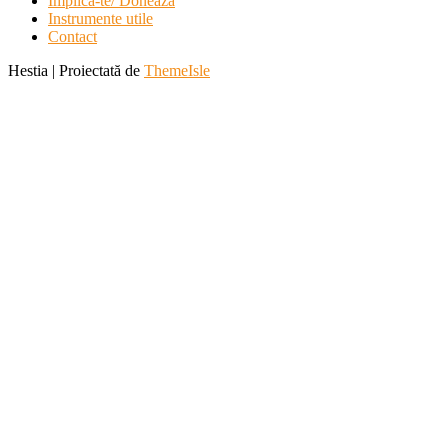
Implica-te/ Doneaza
Instrumente utile
Contact
Hestia | Proiectată de
ThemeIsle