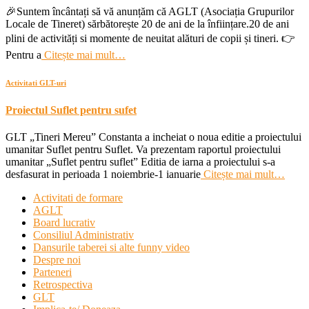
🎉Suntem încântați să vă anunțăm că AGLT (Asociația Grupurilor
Locale de Tineret) sărbătorește 20 de ani de la înființare.20 de ani
plini de activități si momente de neuitat alături de copii și tineri. 👉
Pentru a
Citește mai mult…
Activitati GLT-uri
Proiectul Suflet pentru sufet
GLT „Tineri Mereu” Constanta a incheiat o noua editie a proiectului
umanitar Suflet pentru Suflet. Va prezentam raportul proiectului
umanitar „Suflet pentru suflet” Editia de iarna a proiectului s-a
desfasurat in perioada 1 noiembrie-1 ianuarie
Citește mai mult…
Activitati de formare
AGLT
Board lucrativ
Consiliul Administrativ
Dansurile taberei si alte funny video
Despre noi
Parteneri
Retrospectiva
GLT