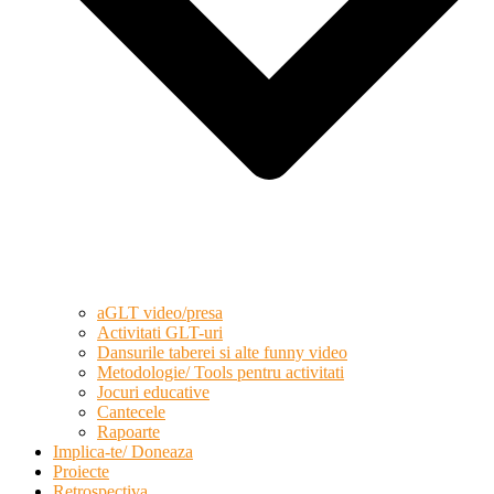
aGLT video/presa
Activitati GLT-uri
Dansurile taberei si alte funny video
Metodologie/ Tools pentru activitati
Jocuri educative
Cantecele
Rapoarte
Implica-te/ Doneaza
Proiecte
Retrospectiva