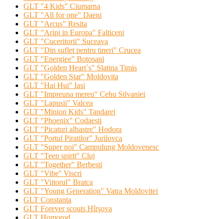
GLT "4 Kids" Ciumarna
GLT "All for one" Daeni
GLT "Arcus" Resita
GLT "Aripi in Europa" Falticeni
GLT "Cuceritorii" Suceava
GLT "Din suflet pentru tineri" Crucea
GLT "Energiee" Botosani
GLT "Golden Heart`s" Slatina Timis
GLT "Golden Star" Moldovita
GLT "Hai Hui" Iasi
GLT "Impreuna mereu" Cehu Silvaniei
GLT "Lapusii" Valcea
GLT "Minion Kids" Tandarei
GLT "Phoenix" Codaesti
GLT "Picaturi albastre" Hodora
GLT "Portul Piratilor" Jurilovca
GLT "Super noi" Campulung Moldovenesc
GLT "Teen spirit" Cluj
GLT "Together" Berbesti
GLT "Vibe'' Viscri
GLT "Viitorul" Bratca
GLT "Young Generation" Vatra Moldovitei
GLT Constanta
GLT Forever scouts Hîrşova
GLT Homorod