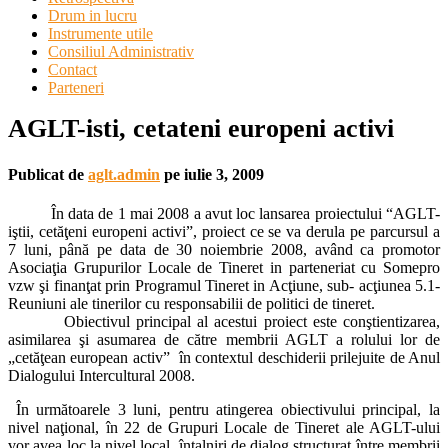
Drum in lucru
Instrumente utile
Consiliul Administrativ
Contact
Parteneri
AGLT-isti, cetateni europeni activi
Publicat de
aglt.admin
pe
iulie 3, 2009
În data de 1 mai 2008 a avut loc lansarea proiectului “AGLT-
iştii, cetăţeni europeni activi”, proiect ce se va derula pe parcursul a
7 luni, până pe data de 30 noiembrie 2008, având ca promotor
Asociaţia Grupurilor Locale de Tineret in parteneriat cu Somepro
vzw şi finanţat prin Programul Tineret in Acţiune, sub- acţiunea 5.1-
Reuniuni ale tinerilor cu responsabilii de politici de tineret.
Obiectivul principal al acestui proiect este conştientizarea,
asimilarea şi asumarea de către membrii AGLT a rolului lor de
„cetăţean european activ” în contextul deschiderii prilejuite de Anul
Dialogului Intercultural 2008.
În următoarele 3 luni, pentru atingerea obiectivului principal, la
nivel naţional, în 22 de Grupuri Locale de Tineret ale AGLT-ului
vor avea loc,la nivel local, întalniri de dialog structurat între membrii