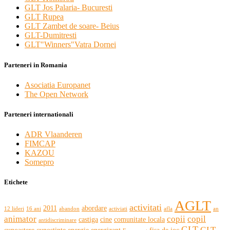
GLT Jos Palaria- Bucuresti
GLT Rupea
GLT Zambet de soare- Beius
GLT-Dumitresti
GLT"Winners"Vatra Dornei
Parteneri in Romania
Asociatia Europanet
The Open Network
Parteneri internationali
ADR Vlaanderen
FIMCAP
KAZOU
Somepro
Etichete
AGLT
activitati
2011
abordare
12 lideri
16 ani
abandon
activiati
afla
an
animator
copii
copil
castiga
cine
comunitate locala
antidiscriminare
GLT
GLT