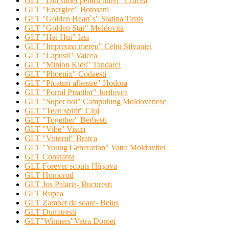
GLT "Din suflet pentru tineri" Crucea
GLT "Energiee" Botosani
GLT "Golden Heart`s" Slatina Timis
GLT "Golden Star" Moldovita
GLT "Hai Hui" Iasi
GLT "Impreuna mereu" Cehu Silvaniei
GLT "Lapusii" Valcea
GLT "Minion Kids" Tandarei
GLT "Phoenix" Codaesti
GLT "Picaturi albastre" Hodora
GLT "Portul Piratilor" Jurilovca
GLT "Super noi" Campulung Moldovenesc
GLT "Teen spirit" Cluj
GLT "Together" Berbesti
GLT "Vibe'' Viscri
GLT "Viitorul" Bratca
GLT "Young Generation" Vatra Moldovitei
GLT Constanta
GLT Forever scouts Hîrşova
GLT Homorod
GLT Jos Palaria- Bucuresti
GLT Rupea
GLT Zambet de soare- Beius
GLT-Dumitresti
GLT"Winners"Vatra Dornei