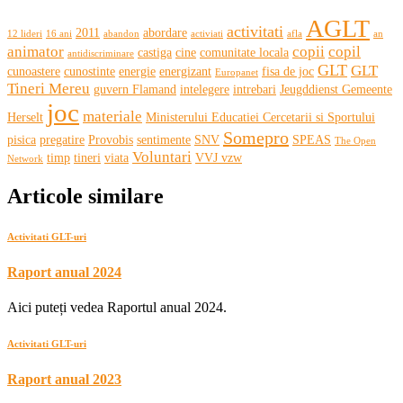
AGLT
activitati
2011
abordare
12 lideri
16 ani
abandon
activiati
afla
an
animator
copii
copil
castiga
cine
comunitate locala
antidiscriminare
GLT
GLT
cunoastere
cunostinte
energie
energizant
fisa de joc
Europanet
Tineri Mereu
guvern Flamand
intelegere
intrebari
Jeugddienst Gemeente
joc
materiale
Herselt
Ministerului Educatiei Cercetarii si Sportului
Somepro
pisica
pregatire
Provobis
sentimente
SNV
SPEAS
The Open
Voluntari
timp
tineri
viata
VVJ vzw
Network
Articole similare
Activitati GLT-uri
Raport anual 2024
Aici puteți vedea Raportul anual 2024.
Activitati GLT-uri
Raport anual 2023