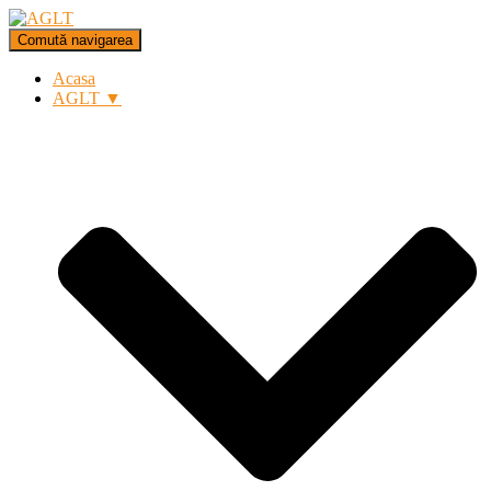
Comută navigarea
Acasa
AGLT ▼