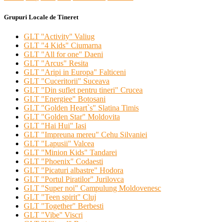
Grupuri Locale de Tineret
GLT ''Activity'' Valiug
GLT "4 Kids" Ciumarna
GLT "All for one" Daeni
GLT "Arcus" Resita
GLT "Aripi in Europa" Falticeni
GLT "Cuceritorii" Suceava
GLT "Din suflet pentru tineri" Crucea
GLT "Energiee" Botosani
GLT "Golden Heart`s" Slatina Timis
GLT "Golden Star" Moldovita
GLT "Hai Hui" Iasi
GLT "Impreuna mereu" Cehu Silvaniei
GLT "Lapusii" Valcea
GLT "Minion Kids" Tandarei
GLT "Phoenix" Codaesti
GLT "Picaturi albastre" Hodora
GLT "Portul Piratilor" Jurilovca
GLT "Super noi" Campulung Moldovenesc
GLT "Teen spirit" Cluj
GLT "Together" Berbesti
GLT "Vibe'' Viscri