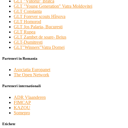
GLT "Viitorul" Bratca
GLT "Young Generation" Vatra Moldovitei
GLT Constanta
GLT Forever scouts Hîrşova
GLT Homorod
GLT Jos Palaria- Bucuresti
GLT Rupea
GLT Zambet de soare- Beius
GLT-Dumitresti
GLT"Winners"Vatra Dornei
Parteneri in Romania
Asociatia Europanet
The Open Network
Parteneri internationali
ADR Vlaanderen
FIMCAP
KAZOU
Somepro
Etichete