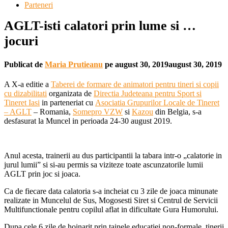
Parteneri
AGLT-isti calatori prin lume si …
jocuri
Publicat de
Maria Prutieanu
pe
august 30, 2019
august 30, 2019
A X-a editie a
Taberei de formare de animatori pentru tineri si copii
cu dizabilitati
organizata de
Directia Judeteana pentru Sport si
Tineret Iasi
in parteneriat cu
Asociatia Grupurilor Locale de Tineret
– AGLT
– Romania,
Somepro VZW
si
Kazou
din Belgia, s-a
desfasurat la Muncel in perioada 24-30 august 2019.
Anul acesta, trainerii au dus participantii la tabara intr-o „calatorie in
jurul lumii” si si-au permis sa viziteze toate ascunzatorile lumii
AGLT prin joc si joaca.
Ca de fiecare data calatoria s-a incheiat cu 3 zile de joaca minunate
realizate in Muncelul de Sus, Mogosesti Siret si Centrul de Servicii
Multifunctionale pentru copilul aflat in dificultate Gura Humorului.
Dupa cele 6 zile de hoinarit prin tainele educatiei non-formale, tinerii