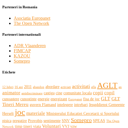
Parteneri in Romania
Asociatia Europanet
The Open Network
Parteneri internationali
ADR Vlaanderen
FIMCAP
KAZOU
Somepro
Etichete
AGLT
activitati
2011
abordare
12 lideri
16 ani
abandon
activiati
afla
an
animator
copii
copil
castiga
cine
comunitate locala
antidiscriminare
GLT
GLT
cunoastere
cunostinte
energie
energizant
fisa de joc
Europanet
Tineri Mereu
guvern Flamand
intelegere
intrebari
Jeugddienst Gemeente
joc
materiale
Herselt
Ministerului Educatiei Cercetarii si Sportului
Somepro
pisica
pregatire
Provobis
sentimente
SNV
SPEAS
The Open
Voluntari
timp
tineri
viata
VVJ vzw
Network