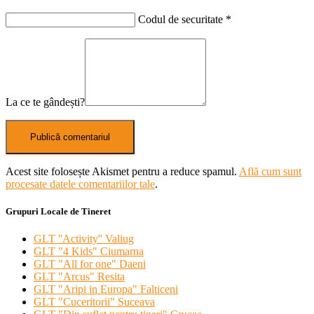
Codul de securitate
*
La ce te gândești?
Acest site folosește Akismet pentru a reduce spamul.
Află cum sunt
procesate datele comentariilor tale
.
Grupuri Locale de Tineret
GLT ''Activity'' Valiug
GLT "4 Kids" Ciumarna
GLT "All for one" Daeni
GLT "Arcus" Resita
GLT "Aripi in Europa" Falticeni
GLT "Cuceritorii" Suceava