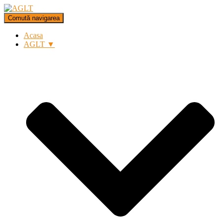
Comută navigarea
Acasa
AGLT ▼