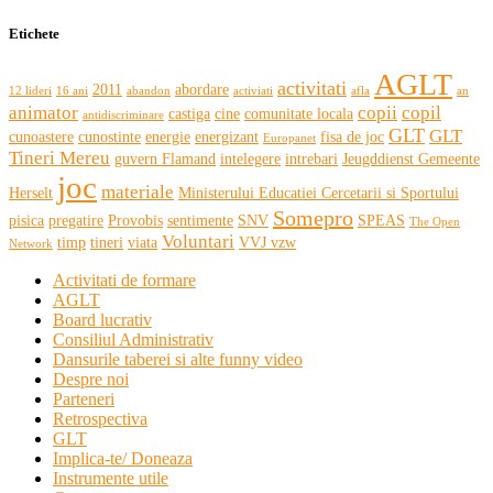
Etichete
AGLT
activitati
2011
abordare
12 lideri
16 ani
abandon
activiati
afla
an
animator
copii
copil
castiga
cine
comunitate locala
antidiscriminare
GLT
GLT
cunoastere
cunostinte
energie
energizant
fisa de joc
Europanet
Tineri Mereu
guvern Flamand
intelegere
intrebari
Jeugddienst Gemeente
joc
materiale
Herselt
Ministerului Educatiei Cercetarii si Sportului
Somepro
pisica
pregatire
Provobis
sentimente
SNV
SPEAS
The Open
Voluntari
timp
tineri
viata
VVJ vzw
Network
Activitati de formare
AGLT
Board lucrativ
Consiliul Administrativ
Dansurile taberei si alte funny video
Despre noi
Parteneri
Retrospectiva
GLT
Implica-te/ Doneaza
Instrumente utile