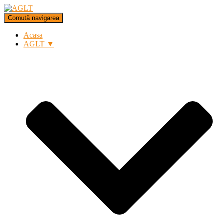
Comută navigarea
Acasa
AGLT ▼