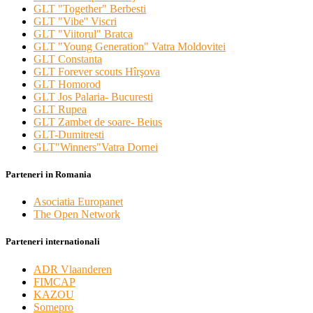
GLT "Together" Berbesti
GLT "Vibe'' Viscri
GLT "Viitorul" Bratca
GLT "Young Generation" Vatra Moldovitei
GLT Constanta
GLT Forever scouts Hîrşova
GLT Homorod
GLT Jos Palaria- Bucuresti
GLT Rupea
GLT Zambet de soare- Beius
GLT-Dumitresti
GLT"Winners"Vatra Dornei
Parteneri in Romania
Asociatia Europanet
The Open Network
Parteneri internationali
ADR Vlaanderen
FIMCAP
KAZOU
Somepro