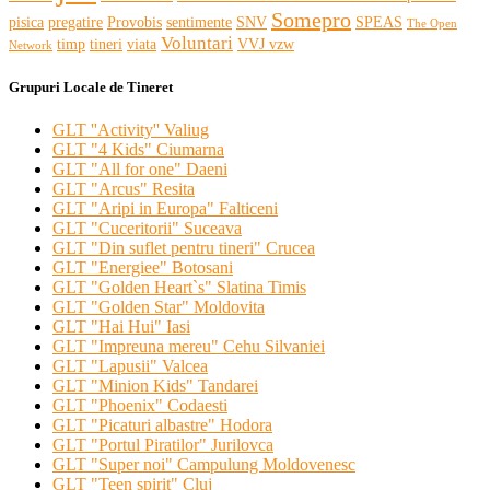
Somepro
pisica
pregatire
Provobis
sentimente
SNV
SPEAS
The Open
Voluntari
timp
tineri
viata
VVJ vzw
Network
Grupuri Locale de Tineret
GLT ''Activity'' Valiug
GLT "4 Kids" Ciumarna
GLT "All for one" Daeni
GLT "Arcus" Resita
GLT "Aripi in Europa" Falticeni
GLT "Cuceritorii" Suceava
GLT "Din suflet pentru tineri" Crucea
GLT "Energiee" Botosani
GLT "Golden Heart`s" Slatina Timis
GLT "Golden Star" Moldovita
GLT "Hai Hui" Iasi
GLT "Impreuna mereu" Cehu Silvaniei
GLT "Lapusii" Valcea
GLT "Minion Kids" Tandarei
GLT "Phoenix" Codaesti
GLT "Picaturi albastre" Hodora
GLT "Portul Piratilor" Jurilovca
GLT "Super noi" Campulung Moldovenesc
GLT "Teen spirit" Cluj