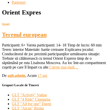
Parteneri
Orient Expres
Jocuri
Terenul european
Participanti: 6+ Varsta participanti: 14- 18 Timp de lucru: 60 min
Teren: interior Materiale: hartie creioane Explicarea jocului:
Conducătorul de joc prezintă participanţilor următoarea situaţie:
Trebuie să călătorească cu trenul Orient Express timp de o
săptămână pe ruta Lisabona Moscova. Au loc într-un compartiment
cuşetă pe care îl împart cu alte
Citește mai mult…
De
aglt.admin
, Acum
17 ani
Grupuri Locale de Tineret
GLT ''Activity'' Valiug
GLT "4 Kids" Ciumarna
GLT "All for one" Daeni
GLT "Arcus" Resita