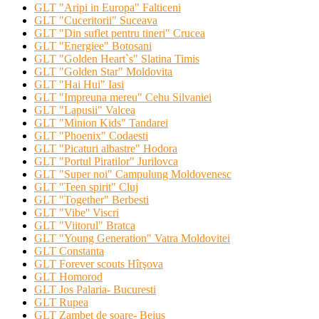
GLT "Aripi in Europa" Falticeni
GLT "Cuceritorii" Suceava
GLT "Din suflet pentru tineri" Crucea
GLT "Energiee" Botosani
GLT "Golden Heart`s" Slatina Timis
GLT "Golden Star" Moldovita
GLT "Hai Hui" Iasi
GLT "Impreuna mereu" Cehu Silvaniei
GLT "Lapusii" Valcea
GLT "Minion Kids" Tandarei
GLT "Phoenix" Codaesti
GLT "Picaturi albastre" Hodora
GLT "Portul Piratilor" Jurilovca
GLT "Super noi" Campulung Moldovenesc
GLT "Teen spirit" Cluj
GLT "Together" Berbesti
GLT "Vibe'' Viscri
GLT "Viitorul" Bratca
GLT "Young Generation" Vatra Moldovitei
GLT Constanta
GLT Forever scouts Hîrşova
GLT Homorod
GLT Jos Palaria- Bucuresti
GLT Rupea
GLT Zambet de soare- Beius