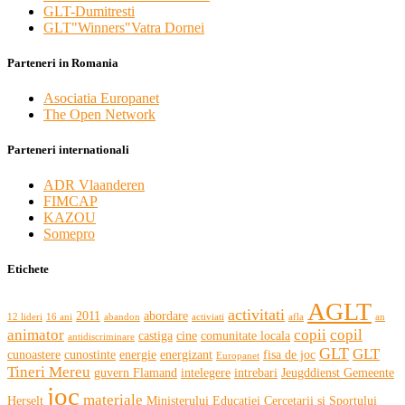
GLT-Dumitresti
GLT"Winners"Vatra Dornei
Parteneri in Romania
Asociatia Europanet
The Open Network
Parteneri internationali
ADR Vlaanderen
FIMCAP
KAZOU
Somepro
Etichete
AGLT
activitati
2011
abordare
12 lideri
16 ani
abandon
activiati
afla
an
animator
copii
copil
castiga
cine
comunitate locala
antidiscriminare
GLT
GLT
cunoastere
cunostinte
energie
energizant
fisa de joc
Europanet
Tineri Mereu
guvern Flamand
intelegere
intrebari
Jeugddienst Gemeente
joc
materiale
Herselt
Ministerului Educatiei Cercetarii si Sportului