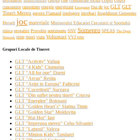
animator
copii
copil
castiga
cine
comunitate locala
antidiscriminare
GLT
GLT
cunoastere
cunostinte
energie
energizant
fisa de joc
Europanet
Tineri Mereu
guvern Flamand
intelegere
intrebari
Jeugddienst Gemeente
joc
materiale
Herselt
Ministerului Educatiei Cercetarii si Sportului
Somepro
pisica
pregatire
Provobis
sentimente
SNV
SPEAS
The Open
Voluntari
timp
tineri
viata
VVJ vzw
Network
Grupuri Locale de Tineret
GLT ''Activity'' Valiug
GLT "4 Kids" Ciumarna
GLT "All for one" Daeni
GLT "Arcus" Resita
GLT "Aripi in Europa" Falticeni
GLT "Cuceritorii" Suceava
GLT "Din suflet pentru tineri" Crucea
GLT "Energiee" Botosani
GLT "Golden Heart`s" Slatina Timis
GLT "Golden Star" Moldovita
GLT "Hai Hui" Iasi
GLT "Impreuna mereu" Cehu Silvaniei
GLT "Lapusii" Valcea
GLT "Minion Kids" Tandarei