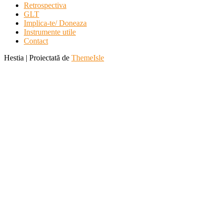
Retrospectiva
GLT
Implica-te/ Doneaza
Instrumente utile
Contact
Hestia | Proiectată de
ThemeIsle