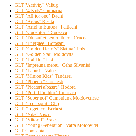
GLT ''Activity'' Valiug
GLT "4 Kids" Ciumarna
GLT "All for one" Daeni
GLT "Arcus" Resita
GLT "Aripi in Europa" Falticeni
GLT "Cuceritorii" Suceava
GLT "Din suflet pentru tineri" Crucea
GLT "Energiee" Botosani
GLT "Golden Heart`s" Slatina Timis
GLT "Golden Star" Moldovita
GLT "Hai Hui" Iasi
GLT "Impreuna mereu" Cehu Silvaniei
GLT "Lapusii" Valcea
GLT "Minion Kids" Tandarei
GLT "Phoenix" Codaesti
GLT "Picaturi albastre" Hodora
GLT "Portul Piratilor" Jurilovca
GLT "Super noi" Campulung Moldovenesc
GLT "Teen spirit" Cluj
GLT "Together" Berbesti
GLT "Vibe'' Viscri
GLT "Viitorul" Bratca
GLT "Young Generation" Vatra Moldovitei
GLT Constanta