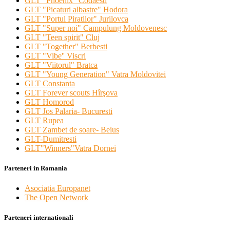
GLT "Phoenix" Codaesti
GLT "Picaturi albastre" Hodora
GLT "Portul Piratilor" Jurilovca
GLT "Super noi" Campulung Moldovenesc
GLT "Teen spirit" Cluj
GLT "Together" Berbesti
GLT "Vibe'' Viscri
GLT "Viitorul" Bratca
GLT "Young Generation" Vatra Moldovitei
GLT Constanta
GLT Forever scouts Hîrşova
GLT Homorod
GLT Jos Palaria- Bucuresti
GLT Rupea
GLT Zambet de soare- Beius
GLT-Dumitresti
GLT"Winners"Vatra Dornei
Parteneri in Romania
Asociatia Europanet
The Open Network
Parteneri internationali