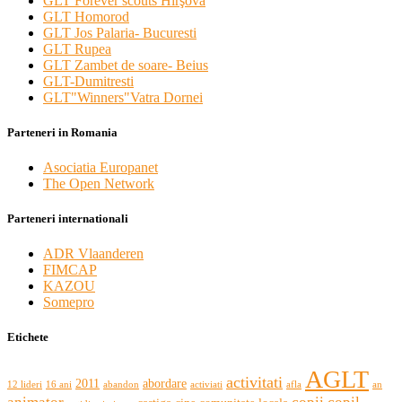
GLT Forever scouts Hîrşova
GLT Homorod
GLT Jos Palaria- Bucuresti
GLT Rupea
GLT Zambet de soare- Beius
GLT-Dumitresti
GLT"Winners"Vatra Dornei
Parteneri in Romania
Asociatia Europanet
The Open Network
Parteneri internationali
ADR Vlaanderen
FIMCAP
KAZOU
Somepro
Etichete
AGLT
activitati
2011
abordare
12 lideri
16 ani
abandon
activiati
afla
an