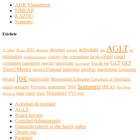
ADR Vlaanderen
FIMCAP
KAZOU
Somepro
Etichete
AGLT
activitati
2011
abordare
12 lideri
16 ani
abandon
activiati
afla
an
animator
copii
copil
castiga
cine
comunitate locala
antidiscriminare
GLT
GLT
cunoastere
cunostinte
energie
energizant
fisa de joc
Europanet
Tineri Mereu
guvern Flamand
intelegere
intrebari
Jeugddienst Gemeente
joc
materiale
Herselt
Ministerului Educatiei Cercetarii si Sportului
Somepro
pisica
pregatire
Provobis
sentimente
SNV
SPEAS
The Open
Voluntari
timp
tineri
viata
VVJ vzw
Network
Activitati de formare
AGLT
Board lucrativ
Consiliul Administrativ
Dansurile taberei si alte funny video
Despre noi
Parteneri