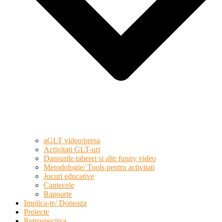
aGLT video/presa
Activitati GLT-uri
Dansurile taberei si alte funny video
Metodologie/ Tools pentru activitati
Jocuri educative
Cantecele
Rapoarte
Implica-te/ Doneaza
Proiecte
Retrospectiva