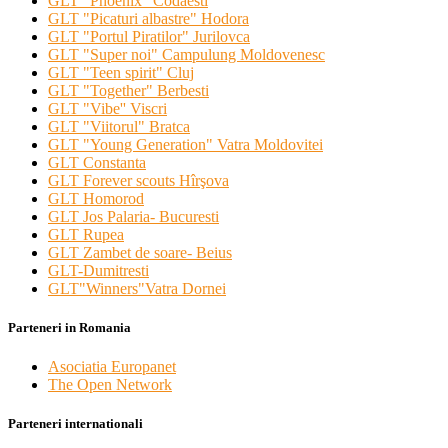
GLT "Phoenix" Codaesti
GLT "Picaturi albastre" Hodora
GLT "Portul Piratilor" Jurilovca
GLT "Super noi" Campulung Moldovenesc
GLT "Teen spirit" Cluj
GLT "Together" Berbesti
GLT "Vibe'' Viscri
GLT "Viitorul" Bratca
GLT "Young Generation" Vatra Moldovitei
GLT Constanta
GLT Forever scouts Hîrşova
GLT Homorod
GLT Jos Palaria- Bucuresti
GLT Rupea
GLT Zambet de soare- Beius
GLT-Dumitresti
GLT"Winners"Vatra Dornei
Parteneri in Romania
Asociatia Europanet
The Open Network
Parteneri internationali