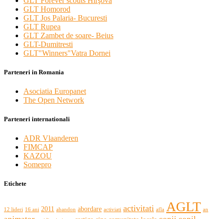
GLT Forever scouts Hîrşova
GLT Homorod
GLT Jos Palaria- Bucuresti
GLT Rupea
GLT Zambet de soare- Beius
GLT-Dumitresti
GLT"Winners"Vatra Dornei
Parteneri in Romania
Asociatia Europanet
The Open Network
Parteneri internationali
ADR Vlaanderen
FIMCAP
KAZOU
Somepro
Etichete
AGLT
activitati
2011
abordare
12 lideri
16 ani
abandon
activiati
afla
an