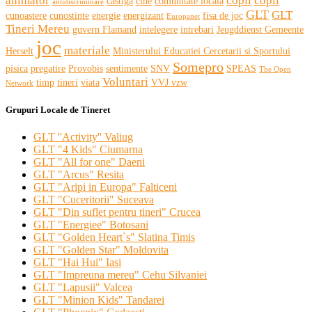
animator
copii
copil
castiga
cine
comunitate locala
antidiscriminare
GLT
GLT
cunoastere
cunostinte
energie
energizant
fisa de joc
Europanet
Tineri Mereu
guvern Flamand
intelegere
intrebari
Jeugddienst Gemeente
joc
materiale
Herselt
Ministerului Educatiei Cercetarii si Sportului
Somepro
pisica
pregatire
Provobis
sentimente
SNV
SPEAS
The Open
Voluntari
timp
tineri
viata
VVJ vzw
Network
Grupuri Locale de Tineret
GLT ''Activity'' Valiug
GLT "4 Kids" Ciumarna
GLT "All for one" Daeni
GLT "Arcus" Resita
GLT "Aripi in Europa" Falticeni
GLT "Cuceritorii" Suceava
GLT "Din suflet pentru tineri" Crucea
GLT "Energiee" Botosani
GLT "Golden Heart`s" Slatina Timis
GLT "Golden Star" Moldovita
GLT "Hai Hui" Iasi
GLT "Impreuna mereu" Cehu Silvaniei
GLT "Lapusii" Valcea
GLT "Minion Kids" Tandarei