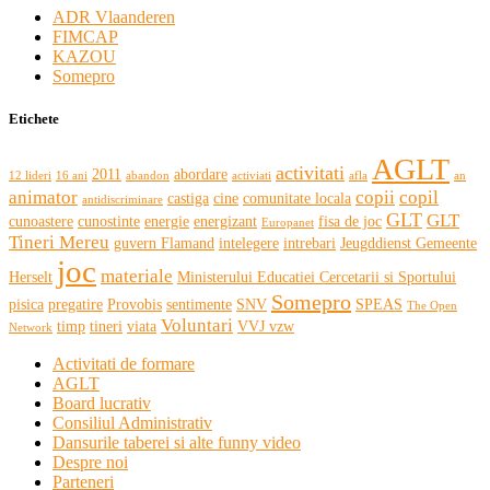
ADR Vlaanderen
FIMCAP
KAZOU
Somepro
Etichete
AGLT
activitati
2011
abordare
12 lideri
16 ani
abandon
activiati
afla
an
animator
copii
copil
castiga
cine
comunitate locala
antidiscriminare
GLT
GLT
cunoastere
cunostinte
energie
energizant
fisa de joc
Europanet
Tineri Mereu
guvern Flamand
intelegere
intrebari
Jeugddienst Gemeente
joc
materiale
Herselt
Ministerului Educatiei Cercetarii si Sportului
Somepro
pisica
pregatire
Provobis
sentimente
SNV
SPEAS
The Open
Voluntari
timp
tineri
viata
VVJ vzw
Network
Activitati de formare
AGLT
Board lucrativ
Consiliul Administrativ
Dansurile taberei si alte funny video
Despre noi
Parteneri