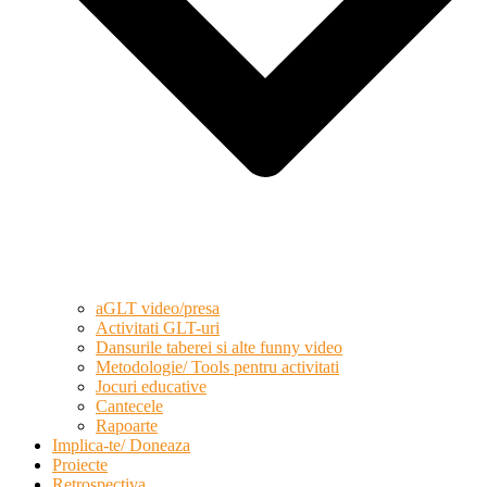
aGLT video/presa
Activitati GLT-uri
Dansurile taberei si alte funny video
Metodologie/ Tools pentru activitati
Jocuri educative
Cantecele
Rapoarte
Implica-te/ Doneaza
Proiecte
Retrospectiva