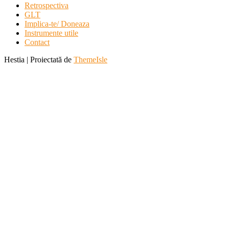
Retrospectiva
GLT
Implica-te/ Doneaza
Instrumente utile
Contact
Hestia | Proiectată de
ThemeIsle