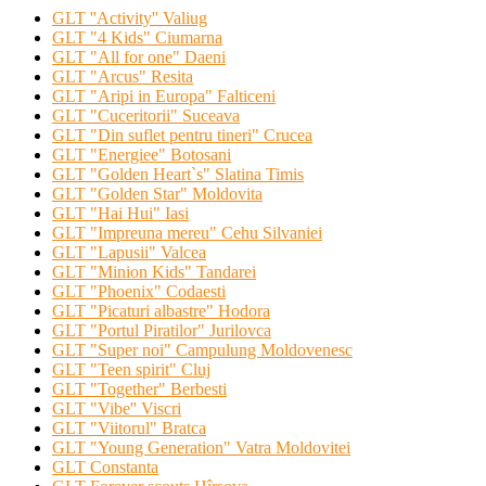
GLT ''Activity'' Valiug
GLT "4 Kids" Ciumarna
GLT "All for one" Daeni
GLT "Arcus" Resita
GLT "Aripi in Europa" Falticeni
GLT "Cuceritorii" Suceava
GLT "Din suflet pentru tineri" Crucea
GLT "Energiee" Botosani
GLT "Golden Heart`s" Slatina Timis
GLT "Golden Star" Moldovita
GLT "Hai Hui" Iasi
GLT "Impreuna mereu" Cehu Silvaniei
GLT "Lapusii" Valcea
GLT "Minion Kids" Tandarei
GLT "Phoenix" Codaesti
GLT "Picaturi albastre" Hodora
GLT "Portul Piratilor" Jurilovca
GLT "Super noi" Campulung Moldovenesc
GLT "Teen spirit" Cluj
GLT "Together" Berbesti
GLT "Vibe'' Viscri
GLT "Viitorul" Bratca
GLT "Young Generation" Vatra Moldovitei
GLT Constanta