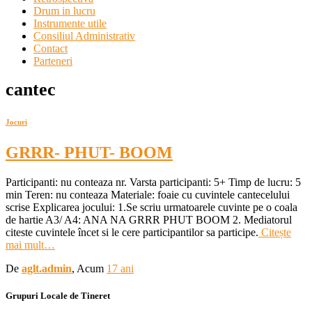
Drum in lucru
Instrumente utile
Consiliul Administrativ
Contact
Parteneri
cantec
Jocuri
GRRR- PHUT- BOOM
Participanti: nu conteaza nr. Varsta participanti: 5+ Timp de lucru: 5
min Teren: nu conteaza Materiale: foaie cu cuvintele cantecelului
scrise Explicarea jocului: 1.Se scriu urmatoarele cuvinte pe o coala
de hartie A3/ A4: ANA NA GRRR PHUT BOOM 2. Mediatorul
citeste cuvintele încet si le cere participantilor sa participe.
Citește
mai mult…
De
aglt.admin
, Acum
17 ani
Grupuri Locale de Tineret