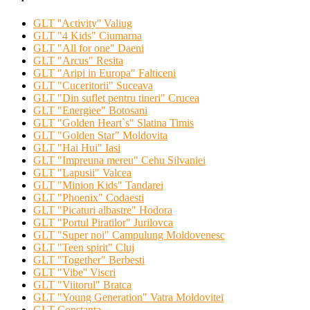
GLT ''Activity'' Valiug
GLT "4 Kids" Ciumarna
GLT "All for one" Daeni
GLT "Arcus" Resita
GLT "Aripi in Europa" Falticeni
GLT "Cuceritorii" Suceava
GLT "Din suflet pentru tineri" Crucea
GLT "Energiee" Botosani
GLT "Golden Heart`s" Slatina Timis
GLT "Golden Star" Moldovita
GLT "Hai Hui" Iasi
GLT "Impreuna mereu" Cehu Silvaniei
GLT "Lapusii" Valcea
GLT "Minion Kids" Tandarei
GLT "Phoenix" Codaesti
GLT "Picaturi albastre" Hodora
GLT "Portul Piratilor" Jurilovca
GLT "Super noi" Campulung Moldovenesc
GLT "Teen spirit" Cluj
GLT "Together" Berbesti
GLT "Vibe'' Viscri
GLT "Viitorul" Bratca
GLT "Young Generation" Vatra Moldovitei
GLT Constanta