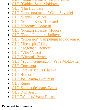
GLT "Golden Star" Moldovita
GLT "Hai Hui" Iasi
GLT "Impreuna mereu" Cehu Silvaniei
GLT "Lapusii" Valcea
GLT "Minion Kids" Tandarei
GLT "Phoenix" Codaesti
GLT "Picaturi albastre" Hodora
GLT "Portul Piratilor" Jurilovca
GLT "Super noi" Campulung Moldovenesc
GLT "Teen spirit" Cluj
GLT "Together" Berbesti
GLT "Vibe'' Viscri
GLT "Viitorul" Bratca
GLT "Young Generation" Vatra Moldovitei
GLT Constanta
GLT Forever scouts Hîrşova
GLT Homorod
GLT Jos Palaria- Bucuresti
GLT Rupea
GLT Zambet de soare- Beius
GLT-Dumitresti
GLT"Winners"Vatra Dornei
Parteneri in Romania