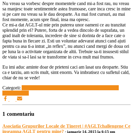
Nu vreau sa vorbesc despre momentele cand mi-a fost rau, nu vreau
sa manjesc toate sentimentele astea frumoase, care inca cresc in mine
si pe care nu vreau sa le dau deoparte. Au mai fost cursuri, au mai
fost momente, acum spre final, insa ma opresc.
Ce mi-a dat AGLT-ul mie prin puterea unor oameni ce au tranzitat
splendid prin el? Putere, forta de a vedea dincolo de suprafata, un
grad inalt de toleranta, incredere de sine si dorinta de a face cate o
fapta buna in fiecare zi. Esti un voluntar adevarat atunci cand ajuti
pentru ca asa ti-a intrat „in reflex”, nu atunci cand mergi de doua ori
pe luna la o activitate organizata de altii. Trebuie sa-ti insusesti stilul
de viata si sa-l lasi sa te transforme in ceva mult mai frumos.
Eu imi aduc aminte doar de prieteni caci am lasat ura deoparte. Stiu
ca e tarziu, am scris mult, simt enorm. Va imbratisez cu sufletul cald,
chiar de nu se vede!
Categorii:
Activitati GLT-uri
Ce inseamna pentru mine AGLT?
GLT
Voluntari
1 comentariu
Asociatia Grupurilor Locale de Tineret | #AGLTchallengene Ce
inseamna AGLT pentru mine?
· ianuarie 14, 2015 la 6:15 pm