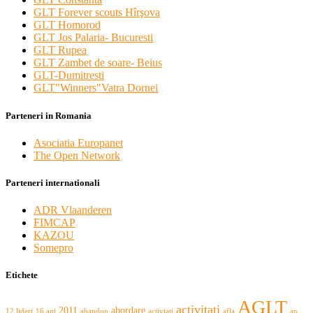
GLT Forever scouts Hîrşova
GLT Homorod
GLT Jos Palaria- Bucuresti
GLT Rupea
GLT Zambet de soare- Beius
GLT-Dumitresti
GLT"Winners"Vatra Dornei
Parteneri in Romania
Asociatia Europanet
The Open Network
Parteneri internationali
ADR Vlaanderen
FIMCAP
KAZOU
Somepro
Etichete
AGLT
activitati
2011
abordare
12 lideri
16 ani
abandon
activiati
afla
an