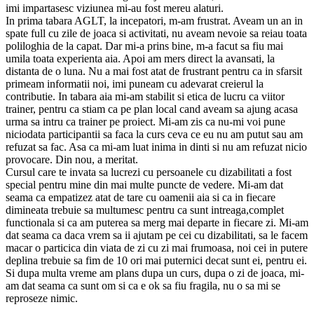
imi impartasesc viziunea mi-au fost mereu alaturi.
In prima tabara AGLT, la incepatori, m-am frustrat. Aveam un an in
spate full cu zile de joaca si activitati, nu aveam nevoie sa reiau toata
poliloghia de la capat. Dar mi-a prins bine, m-a facut sa fiu mai
umila toata experienta aia. Apoi am mers direct la avansati, la
distanta de o luna. Nu a mai fost atat de frustrant pentru ca in sfarsit
primeam informatii noi, imi puneam cu adevarat creierul la
contributie. In tabara aia mi-am stabilit si etica de lucru ca viitor
trainer, pentru ca stiam ca pe plan local cand aveam sa ajung acasa
urma sa intru ca trainer pe proiect. Mi-am zis ca nu-mi voi pune
niciodata participantii sa faca la curs ceva ce eu nu am putut sau am
refuzat sa fac. Asa ca mi-am luat inima in dinti si nu am refuzat nicio
provocare. Din nou, a meritat.
Cursul care te invata sa lucrezi cu persoanele cu dizabilitati a fost
special pentru mine din mai multe puncte de vedere. Mi-am dat
seama ca empatizez atat de tare cu oamenii aia si ca in fiecare
dimineata trebuie sa multumesc pentru ca sunt intreaga,complet
functionala si ca am puterea sa merg mai departe in fiecare zi. Mi-am
dat seama ca daca vrem sa ii ajutam pe cei cu dizabilitati, sa le facem
macar o particica din viata de zi cu zi mai frumoasa, noi cei in putere
deplina trebuie sa fim de 10 ori mai puternici decat sunt ei, pentru ei.
Si dupa multa vreme am plans dupa un curs, dupa o zi de joaca, mi-
am dat seama ca sunt om si ca e ok sa fiu fragila, nu o sa mi se
reproseze nimic.