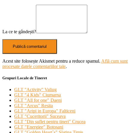
La ce te gândești?
Acest site folosește Akismet pentru a reduce spamul.
Află cum sunt
procesate datele comentariilor tale
.
Grupuri Locale de Tineret
GLT ''Activity'' Valiug
GLT "4 Kids" Ciumarna
GLT "All for one" Daeni
GLT "Arcus" Resita
GLT "Aripi in Europa" Falticeni
GLT "Cuceritorii" Suceava
GLT "Din suflet pentru tineri" Crucea
GLT "Energiee" Botosani
GLT "Golden Heart`s" Slatina Timis