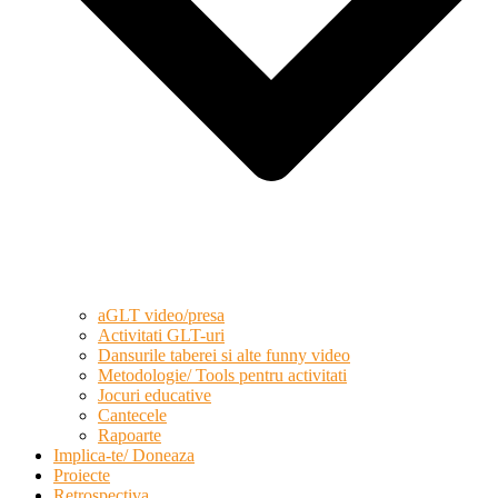
aGLT video/presa
Activitati GLT-uri
Dansurile taberei si alte funny video
Metodologie/ Tools pentru activitati
Jocuri educative
Cantecele
Rapoarte
Implica-te/ Doneaza
Proiecte
Retrospectiva