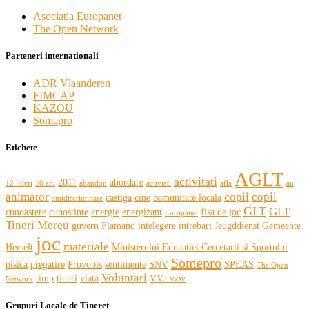
Asociatia Europanet
The Open Network
Parteneri internationali
ADR Vlaanderen
FIMCAP
KAZOU
Somepro
Etichete
AGLT
activitati
2011
abordare
12 lideri
16 ani
abandon
activiati
afla
an
animator
copii
copil
castiga
cine
comunitate locala
antidiscriminare
GLT
GLT
cunoastere
cunostinte
energie
energizant
fisa de joc
Europanet
Tineri Mereu
guvern Flamand
intelegere
intrebari
Jeugddienst Gemeente
joc
materiale
Herselt
Ministerului Educatiei Cercetarii si Sportului
Somepro
pisica
pregatire
Provobis
sentimente
SNV
SPEAS
The Open
Voluntari
timp
tineri
viata
VVJ vzw
Network
Grupuri Locale de Tineret