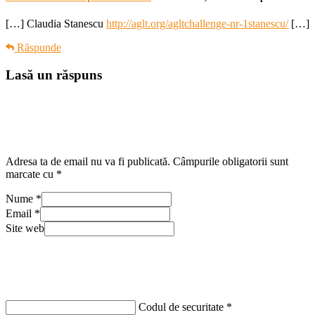
[…] Claudia Stanescu
http://aglt.org/agltchallenge-nr-1stanescu/
[…]
Răspunde
Lasă un răspuns
Adresa ta de email nu va fi publicată.
Câmpurile obligatorii sunt
marcate cu
*
Nume
*
Email
*
Site web
Codul de securitate
*