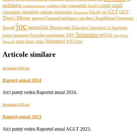
animator
copii
copil
castiga
cine
comunitate locala
antidiscriminare
GLT
GLT
cunoastere
cunostinte
energie
energizant
fisa de joc
Europanet
Tineri Mereu
guvern Flamand
intelegere
intrebari
Jeugddienst Gemeente
joc
materiale
Herselt
Ministerului Educatiei Cercetarii si Sportului
Somepro
pisica
pregatire
Provobis
sentimente
SNV
SPEAS
The Open
Voluntari
timp
tineri
viata
VVJ vzw
Network
Articole similare
Activitati GLT-uri
Raport anual 2024
Aici puteți vedea Raportul anual 2024.
Activitati GLT-uri
Raport anual 2023
Aici puteți vedea Raportul anual AGLT 2023.