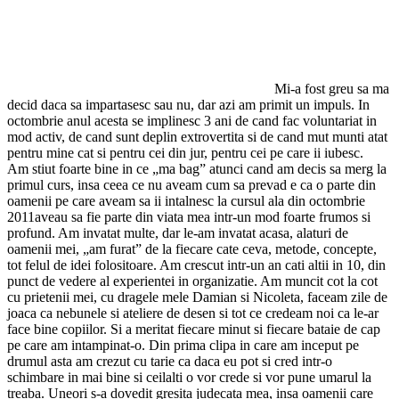
Mi-a fost greu sa ma
decid daca sa impartasesc sau nu, dar azi am primit un impuls. In
octombrie anul acesta se implinesc 3 ani de cand fac voluntariat in
mod activ, de cand sunt deplin extrovertita si de cand mut munti atat
pentru mine cat si pentru cei din jur, pentru cei pe care ii iubesc.
Am stiut foarte bine in ce „ma bag” atunci cand am decis sa merg la
primul curs, insa ceea ce nu aveam cum sa prevad e ca o parte din
oamenii pe care aveam sa ii intalnesc la cursul ala din octombrie
2011aveau sa fie parte din viata mea intr-un mod foarte frumos si
profund. Am invatat multe, dar le-am invatat acasa, alaturi de
oamenii mei, „am furat” de la fiecare cate ceva, metode, concepte,
tot felul de idei folositoare. Am crescut intr-un an cati altii in 10, din
punct de vedere al experientei in organizatie. Am muncit cot la cot
cu prietenii mei, cu dragele mele Damian si Nicoleta, faceam zile de
joaca ca nebunele si ateliere de desen si tot ce credeam noi ca le-ar
face bine copiilor. Si a meritat fiecare minut si fiecare bataie de cap
pe care am intampinat-o. Din prima clipa in care am inceput pe
drumul asta am crezut cu tarie ca daca eu pot si cred intr-o
schimbare in mai bine si ceilalti o vor crede si vor pune umarul la
treaba. Uneori s-a dovedit gresita judecata mea, insa oamenii care