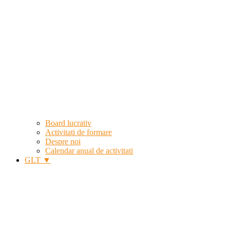
Board lucrativ
Activitati de formare
Despre noi
Calendar anual de activitati
GLT ▼