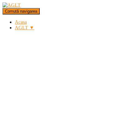
Comută navigarea
Acasa
AGLT ▼